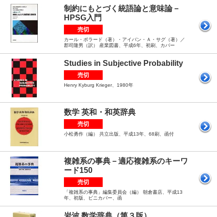
制約にもとづく統語論と意味論－
HPSG入門
売切
カール・ポラード（著）・アイバン・Ａ・サグ（著）／
郡司隆男（訳） 産業図書、平成6年、初刷、カバー
Studies in Subjective Probability
売切
Henry Kyburg Krieger、1980年
数学 英和・和英辞典
売切
小松勇作（編） 共立出版、平成13年、68刷、函付
複雑系の事典－適応複雑系のキーワ
ード150
売切
「複雑系の事典」編集委員会（編） 朝倉書店、平成13
年、初版、ビニカバー、函
岩波 数学辞典（第３版）