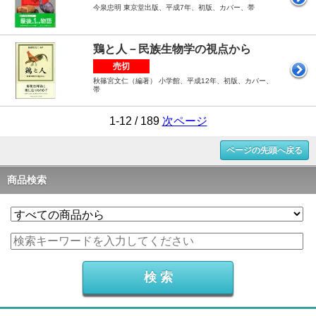
今泉忠明 東京堂出版、平成7年、初版、カバー、帯
鶏と人－民族生物学の視点から
売切
秋篠宮文仁（編著） 小学館、平成12年、初版、カバー、
帯
1-12 / 189
次ページ
ページの先頭へ戻る
商品検索