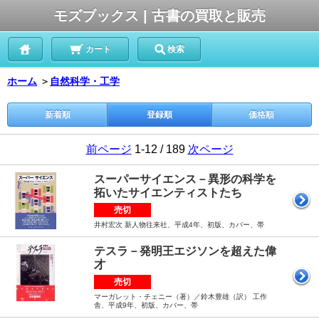
モズブックス | 古書の買取と販売
カート
検索
ホーム
＞
自然科学・工学
新着順
登録順
価格順
前ページ
1-12 / 189
次ページ
スーパーサイエンス－異形の科学を
拓いたサイエンティストたち
売切
井村宏次 新人物往来社、平成4年、初版、カバー、帯
テスラ－発明王エジソンを超えた偉
才
売切
マーガレット・チェニー（著）／鈴木豊雄（訳） 工作
舎、平成9年、初版、カバー、帯