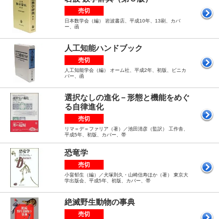
売切
日本数学会（編） 岩波書店、平成10年、13刷、カバ
ー、函
人工知能ハンドブック
売切
人工知能学会（編） オーム社、平成2年、初版、ビニカ
バー、函
選択なしの進化－形態と機能をめぐ
る自律進化
売切
リマ＝デ＝ファリア（著）／池田清彦（監訳） 工作舎、
平成5年、初版、カバー、帯
恐竜学
売切
小畠郁生（編）／犬塚則久・山崎信寿ほか（著） 東京大
学出版会、平成5年、初版、カバー、帯
絶滅野生動物の事典
売切