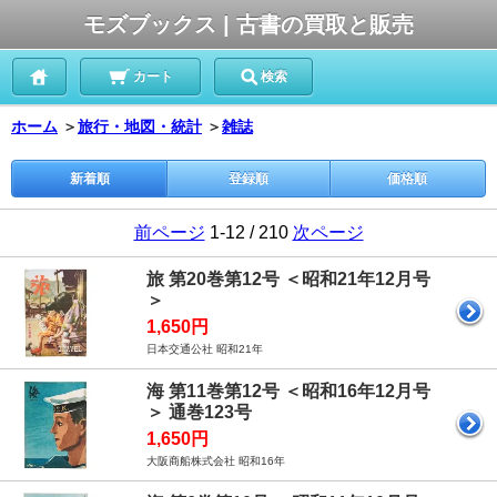
モズブックス | 古書の買取と販売
カート
検索
ホーム
＞
旅行・地図・統計
＞
雑誌
新着順
登録順
価格順
前ページ
1-12 / 210
次ページ
旅 第20巻第12号 ＜昭和21年12月号
＞
1,650円
日本交通公社 昭和21年
海 第11巻第12号 ＜昭和16年12月号
＞ 通巻123号
1,650円
大阪商船株式会社 昭和16年