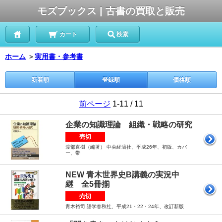
モズブックス | 古書の買取と販売
カート
検索
ホーム
＞
実用書・参考書
新着順
登録順
価格順
前ページ
1-11 / 11
企業の知識理論 組織・戦略の研究
売切
渡部直樹（編著） 中央経済社、平成26年、初版、カバ
ー、帯
NEW 青木世界史B講義の実況中
継 全5冊揃
売切
青木裕司 語学春秋社、平成21・22・24年、改訂新版