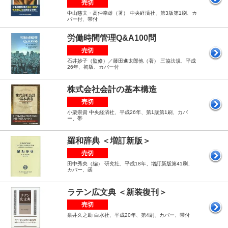
売切
中山慈夫・高仲幸雄（著） 中央経済社、第3版第1刷、カ
バー付、帯付
労働時間管理Q&A100問
売切
石井妙子（監修）／藤田進太郎他（著） 三協法規、平成
26年、初版、カバー付
株式会社会計の基本構造
売切
小栗崇資 中央経済社、平成26年、第1版第1刷、カバ
ー、帯
羅和辞典 ＜増訂新版＞
売切
田中秀央（編） 研究社、平成18年、増訂新版第41刷、
カバー、函
ラテン広文典 ＜新装復刊＞
売切
泉井久之助 白水社、平成20年、第4刷、カバー、帯付