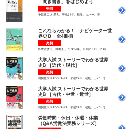
「聞き書き」をはじめよう
売切
小田豊二 木星舎、平成24年、初版、カバー、帯
これならわかる！ ナビゲーター世
界史Ｂ 全4冊揃
売切
鈴木敏彦 山川出版社、平成24年、第1版10刷・11刷
大学入試 ストーリーでわかる世界
史B ［近代・現代］
売切
鵜飼恵太 KADOKAWA、平成27年、初版、カバー付
大学入試 ストーリーでわかる世界
史B ［古代・中世・近世］
売切
鵜飼恵太 KADOKAWA、平成27年、初版、カバー付
労働時間・休日・休暇・休業
（Q&A労働法実務シリーズ）