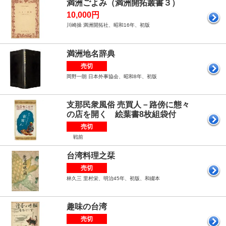
満洲ごよみ（満洲開拓叢書３）
10,000円
川崎操 満洲開拓社、昭和16年、初版
満洲地名辞典
売切
岡野一朗 日本外事協会、昭和8年、初版
支那民衆風俗 売買人－路傍に態々
の店を開く 絵葉書8枚組袋付
売切
戦前
台湾料理之栞
売切
林久三 里村栄、明治45年、初版、和綴本
趣味の台湾
売切