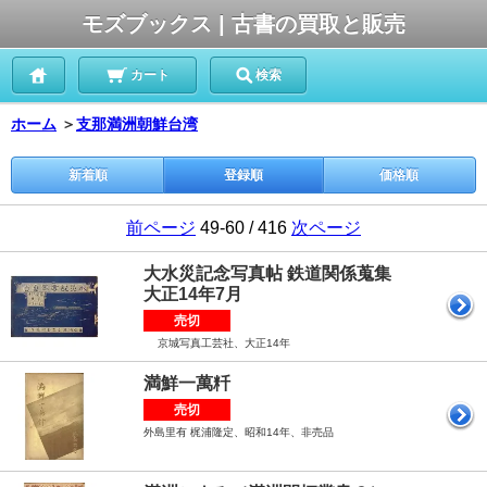
モズブックス | 古書の買取と販売
カート
検索
ホーム
＞
支那満洲朝鮮台湾
新着順
登録順
価格順
前ページ
49-60 / 416
次ページ
大水災記念写真帖 鉄道関係蒐集
大正14年7月
売切
京城写真工芸社、大正14年
満鮮一萬粁
売切
外島里有 梶浦隆定、昭和14年、非売品