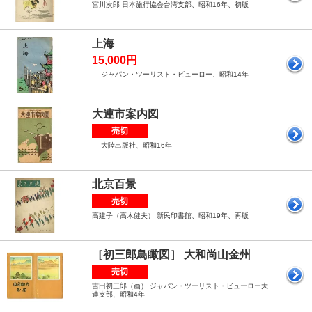
宮川次郎 日本旅行協会台湾支部、昭和16年、初版
上海
15,000円
ジャパン・ツーリスト・ビューロー、昭和14年
大連市案内図
売切
大陸出版社、昭和16年
北京百景
売切
高建子（高木健夫） 新民印書館、昭和19年、再版
［初三郎鳥瞰図］ 大和尚山金州
売切
吉田初三郎（画） ジャパン・ツーリスト・ビューロー大
連支部、昭和4年