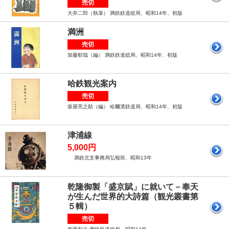
売切
大井二郎（執筆） 満鉄鉄道総局、昭和14年、初版
満洲
売切
加藤郁哉（編） 満鉄鉄道総局、昭和14年、初版
哈鉄観光案内
売切
柴屋亮之助（編） 哈爾濱鉄道局、昭和14年、初版
津浦線
5,000円
満鉄北支事務局弘報班、昭和13年
乾隆御製「盛京賦」に就いて－奉天
が生んだ世界的大詩篇（観光叢書第
５輯）
売切