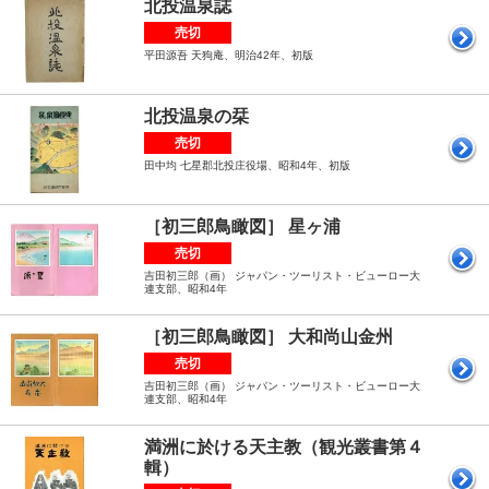
北投温泉誌
売切
平田源吾 天狗庵、明治42年、初版
北投温泉の栞
売切
田中均 七星郡北投庄役場、昭和4年、初版
［初三郎鳥瞰図］ 星ヶ浦
売切
吉田初三郎（画） ジャパン・ツーリスト・ビューロー大
連支部、昭和4年
［初三郎鳥瞰図］ 大和尚山金州
売切
吉田初三郎（画） ジャパン・ツーリスト・ビューロー大
連支部、昭和4年
満洲に於ける天主教（観光叢書第４
輯）