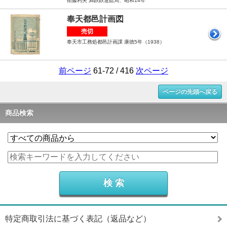
衛藤利夫 満鉄鉄道総局、昭和14年
奉天都邑計画図
売切
奉天市工務処都邑計画課 康徳5年（1938）
前ページ
61-72 / 416
次ページ
ページの先頭へ戻る
商品検索
特定商取引法に基づく表記（返品など）