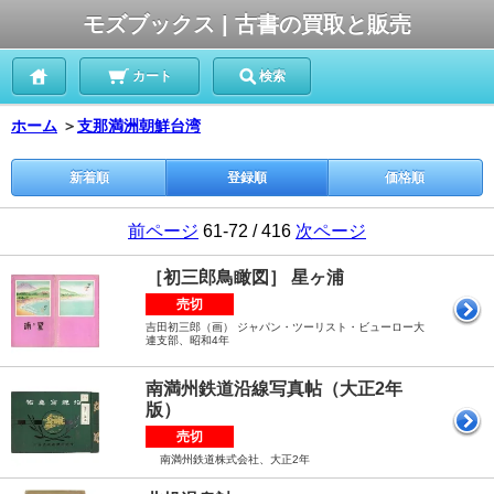
モズブックス | 古書の買取と販売
カート
検索
ホーム
＞
支那満洲朝鮮台湾
新着順
登録順
価格順
前ページ
61-72 / 416
次ページ
［初三郎鳥瞰図］ 星ヶ浦
売切
吉田初三郎（画） ジャパン・ツーリスト・ビューロー大
連支部、昭和4年
南満州鉄道沿線写真帖（大正2年
版）
売切
南満州鉄道株式会社、大正2年