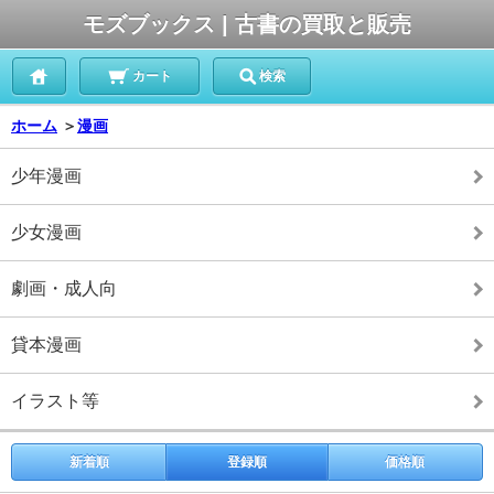
モズブックス | 古書の買取と販売
カート
検索
ホーム
＞
漫画
少年漫画
少女漫画
劇画・成人向
貸本漫画
イラスト等
新着順
登録順
価格順