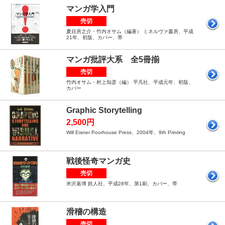
マンガ学入門
売切
夏目房之介・竹内オサム（編著） ミネルヴァ書房、平成
21年、初版、カバー、帯
マンガ批評大系 全5冊揃
売切
竹内オサム・村上知彦（編） 平凡社、平成元年、初版、
カバー
Graphic Storytelling
2,500円
Will Eisner Poorhouse Press、2004年、9th Printing
戦後怪奇マンガ史
売切
米沢嘉博 鉄人社、平成28年、第1刷、カバー、帯
滑稽の構造
売切