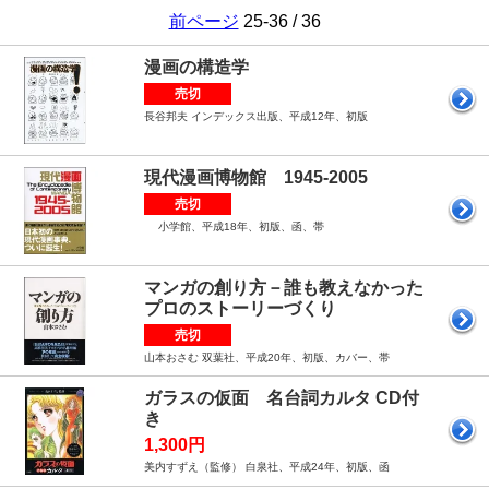
前ページ
25-36 / 36
漫画の構造学
売切
長谷邦夫 インデックス出版、平成12年、初版
現代漫画博物館 1945-2005
売切
小学館、平成18年、初版、函、帯
マンガの創り方－誰も教えなかった
プロのストーリーづくり
売切
山本おさむ 双葉社、平成20年、初版、カバー、帯
ガラスの仮面 名台詞カルタ CD付
き
1,300円
美内すずえ（監修） 白泉社、平成24年、初版、函