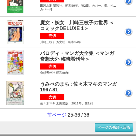
田河水泡 講談社、昭和56年、第2刷、カバー、帯、ビニ
カバー付
魔女・妖女 川崎三枝子の世界 ＜
コミックDELUXE 1＞
売切
川崎三枝子 芳文社、昭和54年
パロディ・マンガ大全集 ＜マンガ
奇想天外 臨時増刊号＞
売切
奇想天外社 昭和56年
うみべのまち : 佐々木マキのマンガ
1967-81
売切
佐々木マキ 太田出版、2011年、第3刷
前ページ
25-36 / 36
ページの先頭へ戻る