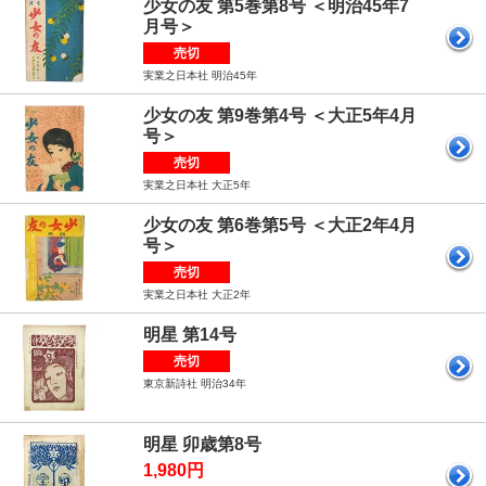
少女の友 第5巻第8号 ＜明治45年7
月号＞
売切
実業之日本社 明治45年
少女の友 第9巻第4号 ＜大正5年4月
号＞
売切
実業之日本社 大正5年
少女の友 第6巻第5号 ＜大正2年4月
号＞
売切
実業之日本社 大正2年
明星 第14号
売切
東京新詩社 明治34年
明星 卯歳第8号
1,980円