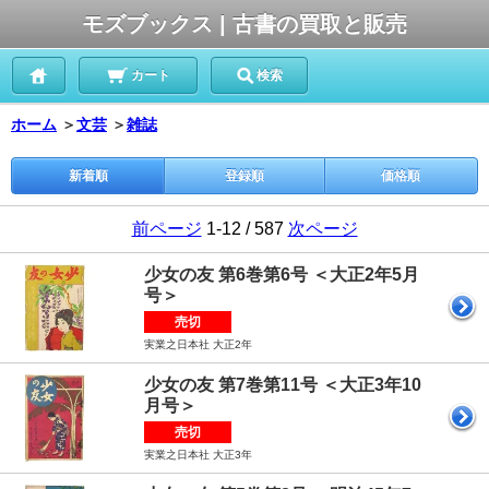
モズブックス | 古書の買取と販売
カート
検索
ホーム
＞
文芸
＞
雑誌
新着順
登録順
価格順
前ページ
1-12 / 587
次ページ
少女の友 第6巻第6号 ＜大正2年5月
号＞
売切
実業之日本社 大正2年
少女の友 第7巻第11号 ＜大正3年10
月号＞
売切
実業之日本社 大正3年