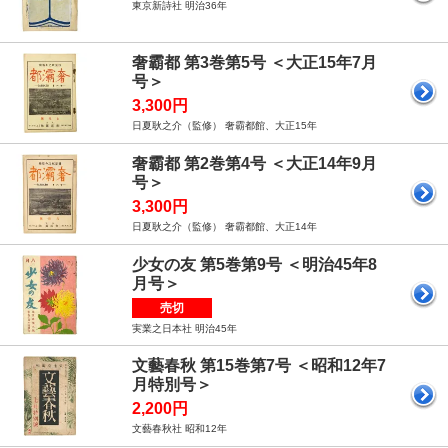
東京新詩社 明治36年
奢霸都 第3巻第5号 ＜大正15年7月
号＞
3,300円
日夏耿之介（監修） 奢霸都館、大正15年
奢霸都 第2巻第4号 ＜大正14年9月
号＞
3,300円
日夏耿之介（監修） 奢霸都館、大正14年
少女の友 第5巻第9号 ＜明治45年8
月号＞
売切
実業之日本社 明治45年
文藝春秋 第15巻第7号 ＜昭和12年7
月特別号＞
2,200円
文藝春秋社 昭和12年