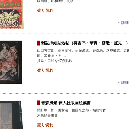
版画荘、昭和9年、初版
売り切れ
詳細
雑誌挿絵貼込帖（将吉郎・華宵・彦造・虹児…
山口将吉郎、高畠華宵、伊藤彦造、谷洗馬、蕗谷虹児、岩
郎、加藤まさを…。
挿絵・口絵を47点貼込。
売り切れ
詳細
青森風景 夢人社版画絵葉書
関野準一郎・田村清・佐藤米次郎・福島常作
木版絵葉書集
売り切れ