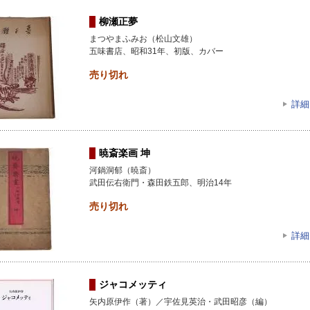
柳瀬正夢
まつやまふみお（松山文雄）
五味書店、昭和31年、初版、カバー
売り切れ
詳細
暁斎楽画 坤
河鍋洞郁（暁斎）
武田伝右衛門・森田鉄五郎、明治14年
売り切れ
詳細
ジャコメッティ
矢内原伊作（著）／宇佐見英治・武田昭彦（編）