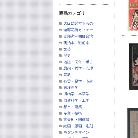
商品カテゴリ
大阪に関するもの
遊郭花街カフェー
支那満洲朝鮮台湾
明治本～戦前本
文芸
歴史
地誌・民俗・考古
思想・哲学・心理
宗教
心霊・易学・卜占
東洋医学
博物学・本草学
自然科学・工学
都市・建築
産業・技術
古美術・陶磁器
絵画・版画・彫刻
モダンデザイン