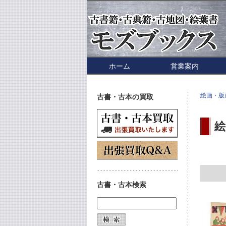
ホーム
営業案内
絵画・版
古書・古本の買取
絵
古書・古本検索