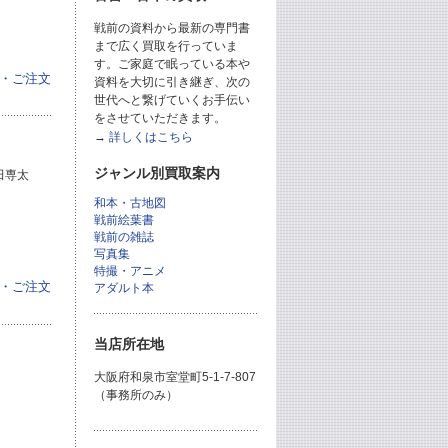
戦前の資料から最新の専門書
まで広く買取を行っていま
す。ご家庭で眠っている本や
・ご注文
資料を大切に引き継ぎ、次の
世代へと繋げていくお手伝い
をさせていただきます。
→
詳しくはこちら
）
ジャンル別買取案内
田専太
和本・古地図
戦前絵葉書
戦前の雑誌
写真集
特撮・アニメ
・ご注文
アダルト本
当店所在地
大阪府和泉市室堂町5-1-7-807
（事務所のみ）