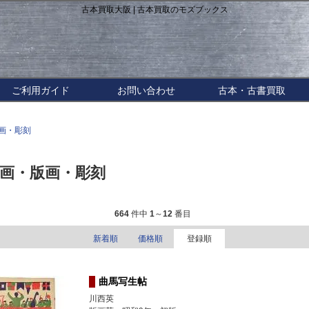
古本買取大阪 | 古本買取のモズブックス
ご利用ガイド
お問い合わせ
古本・古書買取
画・彫刻
画・版画・彫刻
664
件中
1
～
12
番目
新着順
価格順
登録順
曲馬写生帖
川西英