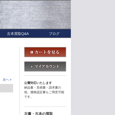
古本買取Q&A
ブログ
次へ »
公費対応いたします
納品書・見積書・請求書の
他、価格認定書もご用意可能
です。
古書・古本の買取