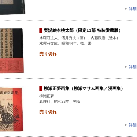
詳細
実説絵本桃太郎（限定11部 特装愛蔵版）
水曜荘主人、酒井秀夫（画）、内藤政勝（造本）
水曜荘文庫、昭和44年、帙、帯
売り切れ
詳細
柳瀬正夢画集（柳瀬マサム画集／漫画集）
柳瀬正夢
真理社、昭和23年、初版
売り切れ
詳細