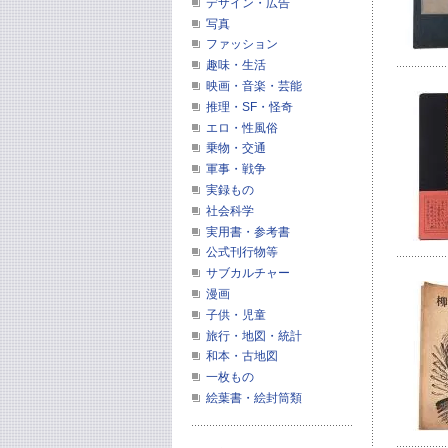
デザイン・広告
写真
ファッション
趣味・生活
映画・音楽・芸能
推理・SF・怪奇
エロ・性風俗
乗物・交通
軍事・戦争
実録もの
社会科学
実用書・参考書
公式刊行物等
サブカルチャー
漫画
子供・児童
旅行・地図・統計
和本・古地図
一枚もの
絵葉書・絵封筒類