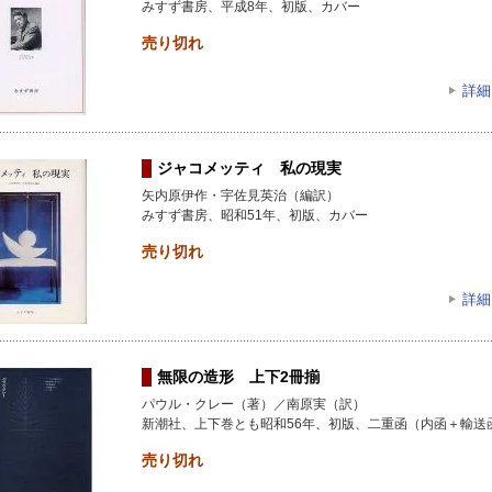
みすず書房、平成8年、初版、カバー
売り切れ
詳細
ジャコメッティ 私の現実
矢内原伊作・宇佐見英治（編訳）
みすず書房、昭和51年、初版、カバー
売り切れ
詳細
無限の造形 上下2冊揃
パウル・クレー（著）／南原実（訳）
新潮社、上下巻とも昭和56年、初版、二重函（内函＋輸送
売り切れ