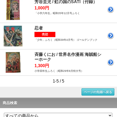
芳谷圭児 / 虹の国のSATI（付録）
1,000円
「小学六年生」昭和35年12月号ふろく
忍者
売切
「少年」ふろく（昭和39年4月号） ゴールデンブック
斉藤くにお / 世界名作漫画 海賊船シ
ーホーク
1,300円
小学四年生ふろく（昭和29年8月特大号）
1-5 / 5
ページの先頭へ戻る
商品検索