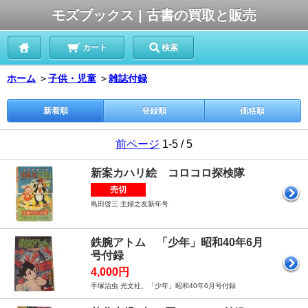
モズブックス | 古書の買取と販売
カート
検索
ホーム
＞
子供・児童
＞
雑誌付録
新着順
登録順
価格順
前ページ
1-5 / 5
新案カハリ絵 コロコロ探検隊
売切
島田啓三 主婦之友新年号
鉄腕アトム 「少年」昭和40年6月
号付録
4,000円
手塚治虫 光文社、「少年」昭和40年6月号付録