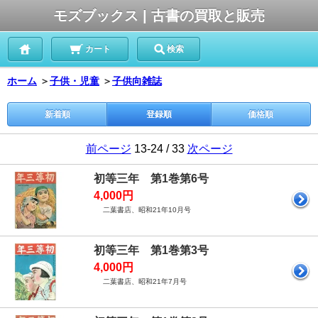
モズブックス | 古書の買取と販売
カート
検索
ホーム
＞
子供・児童
＞
子供向雑誌
新着順
登録順
価格順
前ページ
13-24 / 33
次ページ
初等三年 第1巻第6号
4,000円
二葉書店、昭和21年10月号
初等三年 第1巻第3号
4,000円
二葉書店、昭和21年7月号