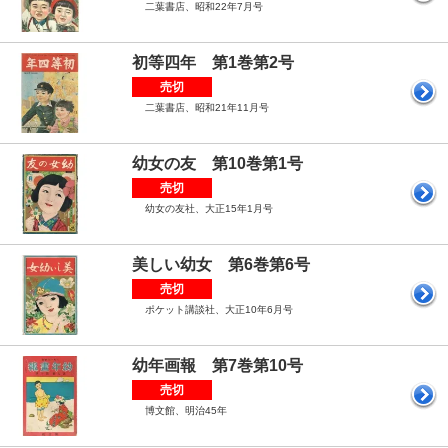
二葉書店、昭和22年7月号
初等四年 第1巻第2号
売切
二葉書店、昭和21年11月号
幼女の友 第10巻第1号
売切
幼女の友社、大正15年1月号
美しい幼女 第6巻第6号
売切
ポケット講談社、大正10年6月号
幼年画報 第7巻第10号
売切
博文館、明治45年