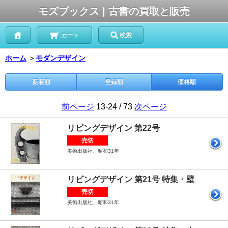
モズブックス | 古書の買取と販売
カート
検索
ホーム
＞
モダンデザイン
新着順
登録順
価格順
前ページ
13-24 / 73
次ページ
リビングデザイン 第22号
売切
美術出版社、昭和31年
リビングデザイン 第21号 特集・壁
売切
美術出版社、昭和31年