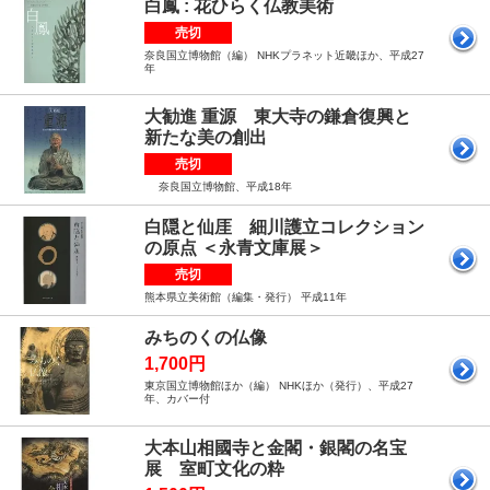
白鳳 : 花ひらく仏教美術
売切
奈良国立博物館（編） NHKプラネット近畿ほか、平成27
年
大勧進 重源 東大寺の鎌倉復興と
新たな美の創出
売切
奈良国立博物館、平成18年
白隠と仙厓 細川護立コレクション
の原点 ＜永青文庫展＞
売切
熊本県立美術館（編集・発行） 平成11年
みちのくの仏像
1,700円
東京国立博物館ほか（編） NHKほか（発行）、平成27
年、カバー付
大本山相國寺と金閣・銀閣の名宝
展 室町文化の粋