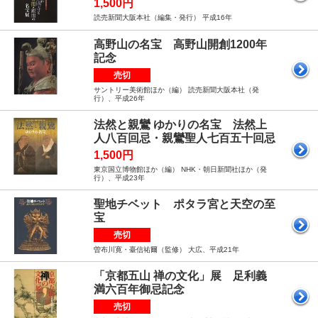
1,500円
読売新聞大阪本社（編集・発行） 平成16年
高野山の名宝 高野山開創1200年
記念
売切
サントリー美術館ほか（編） 読売新聞大阪本社（発
行）、平成26年
法然と親鸞 ゆかりの名宝 法然上
人八百回忌・親鸞聖人七百五十回忌
1,500円
東京国立博物館ほか（編） NHK・朝日新聞社ほか（発
行）、平成23年
聖地チベット ポタラ宮と天空の至
宝
売切
曽布川寛・臺信祐爾（監修） 大広、平成21年
「京都五山 禅の文化」展 足利義
満六百年御忌記念
売切