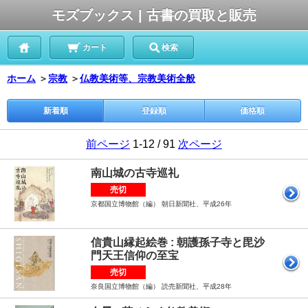
モズブックス | 古書の買取と販売
カート
検索
ホーム
＞
宗教
＞
仏教美術等、宗教美術全般
新着順
登録順
価格順
前ページ
1-12 / 91
次ページ
南山城の古寺巡礼
売切
京都国立博物館（編） 朝日新聞社、平成26年
信貴山縁起絵巻 : 朝護孫子寺と毘沙
門天王信仰の至宝
売切
奈良国立博物館（編） 読売新聞社、平成28年