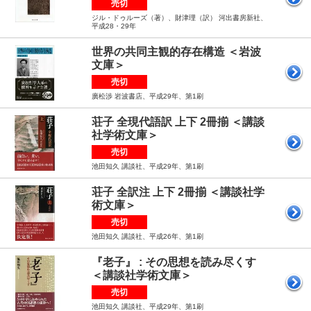
売切
ジル・ドゥルーズ（著）、財津理（訳） 河出書房新社、
平成28・29年
世界の共同主観的存在構造 ＜岩波
文庫＞
売切
廣松渉 岩波書店、平成29年、第1刷
荘子 全現代語訳 上下 2冊揃 ＜講談
社学術文庫＞
売切
池田知久 講談社、平成29年、第1刷
荘子 全訳注 上下 2冊揃 ＜講談社学
術文庫＞
売切
池田知久 講談社、平成26年、第1刷
『老子』 : その思想を読み尽くす
＜講談社学術文庫＞
売切
池田知久 講談社、平成29年、第1刷