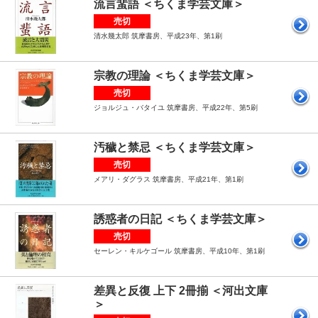
流言蜚語 ＜ちくま学芸文庫＞
売切
清水幾太郎 筑摩書房、平成23年、第1刷
宗教の理論 ＜ちくま学芸文庫＞
売切
ジョルジュ・バタイユ 筑摩書房、平成22年、第5刷
汚穢と禁忌 ＜ちくま学芸文庫＞
売切
メアリ・ダグラス 筑摩書房、平成21年、第1刷
誘惑者の日記 ＜ちくま学芸文庫＞
売切
セーレン・キルケゴール 筑摩書房、平成10年、第1刷
差異と反復 上下 2冊揃 ＜河出文庫
＞