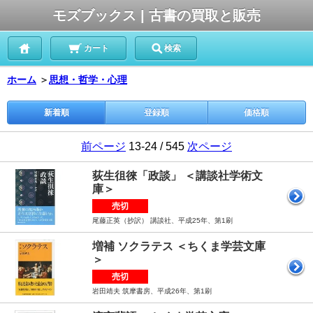
モズブックス | 古書の買取と販売
カート
検索
ホーム
＞
思想・哲学・心理
新着順
登録順
価格順
前ページ
13-24 / 545
次ページ
荻生徂徠「政談」 ＜講談社学術文
庫＞
売切
尾藤正英（抄訳） 講談社、平成25年、第1刷
増補 ソクラテス ＜ちくま学芸文庫
＞
売切
岩田靖夫 筑摩書房、平成26年、第1刷