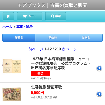
モズブックス | 古書の買取と販売
カート
検索
ホーム
＞
軍事・戦争
新着順
登録順
価格順
前ページ
1-12 / 219
次ページ
1927年 日本海軍練習艦隊ニューヨ
ーク歓迎晩餐会 公式プログラム・
出席者名簿兼配席表
売切
1927年（昭和2年）
忠君義勇 清征軍歌
5,500円
中山太陽堂大阪支店 戦前