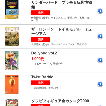
サンダーバード プラモ＆玩具博物
館
売切
伊藤秀明（編著） ケイエスエス、平成11年、初版、カバ
ー、帯
ザ・ロンドン トイ＆モデル ミュ
ージアム
売切
北原照久（監修） ワールドフォトプレス、平成15年
Dollybird vol.2
1,000円
ホビージャパン、平成15年
Twist Barbie
売切
読売新聞社、平成11年
ソフビフィギュア全カタログ2000