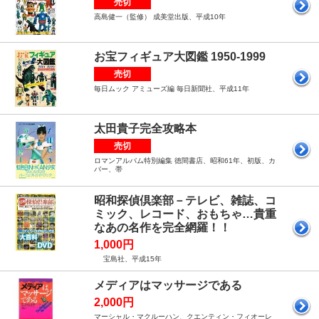
売切
高島健一（監修） 成美堂出版、平成10年
お宝フィギュア大図鑑 1950-1999
売切
毎日ムック アミューズ編 毎日新聞社、平成11年
太田貴子完全攻略本
売切
ロマンアルバム特別編集 徳間書店、昭和61年、初版、カ
バー、帯
昭和探偵倶楽部－テレビ、雑誌、コ
ミック、レコード、おもちゃ…貴重
なあの名作を完全網羅！！
1,000円
宝島社、平成15年
メディアはマッサージである
2,000円
マーシャル・マクルーハン、クエンティン・フィオーレ