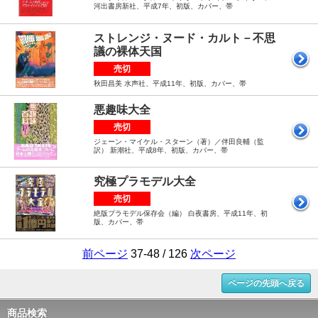
河出書房新社、平成7年、初版、カバー、帯
ストレンジ・ヌード・カルト－不思
議の裸体天国
売切
秋田昌美 水声社、平成11年、初版、カバー、帯
悪趣味大全
売切
ジェーン・マイケル・スターン（著）／伴田良輔（監
訳） 新潮社、平成8年、初版、カバー、帯
究極プラモデル大全
売切
絶版プラモデル保存会（編） 白夜書房、平成11年、初
版、カバー、帯
前ページ
37-48 / 126
次ページ
ページの先頭へ戻る
商品検索