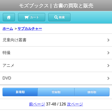
モズブックス | 古書の買取と販売
カート
検索
ホーム
＞
サブカルチャー
児童向け叢書
特撮
アニメ
DVD
新着順
登録順
価格順
前ページ
37-48 / 126
次ページ