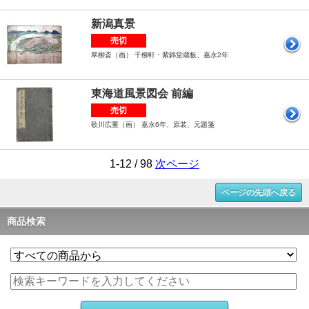
新潟真景
売切
翠柳斎（画） 千柳軒・紫錦堂蔵板、嘉永2年
東海道風景図会 前編
売切
歌川広重（画） 嘉永6年、原装、元題箋
1-12 / 98
次ページ
ページの先頭へ戻る
商品検索