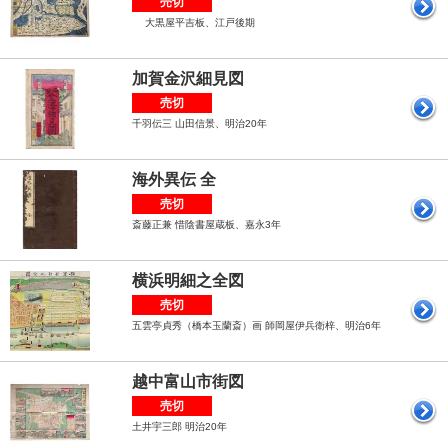
売切
大黒屋平吉板、江戸後期
加賀金沢細見図
売切
千羽伝三 山田信景、明治20年
海外異伝 全
売切
斎藤正兼 惜陰書屋蔵板、嘉永3年
横浜明細之全図
売切
五雲亭貞秀（橋本玉蘭斎）画 師岡屋伊兵衛梓、明治6年
越中富山市街図
売切
土井宇三郎 明治20年