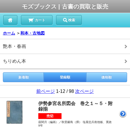
モズブックス | 古書の買取と販売
カート
検索
ホーム
＞
和本・古地図
艶本・春画
ちりめん本
新着順
登録順
価格順
前ページ
1-12 / 98
次ページ
伊勢参宮名所図会 巻之１～５・附
録揃
売切
蔀関月（編画）／秋里籬島（撰） 塩屋忠兵衛他板、寛政
9年