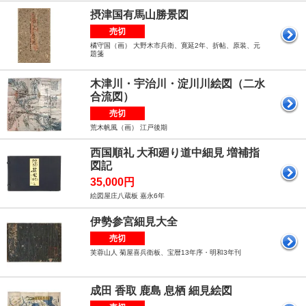
摂津国有馬山勝景図
売切
橘守国（画） 大野木市兵衛、寛延2年、折帖、原装、元
題箋
木津川・宇治川・淀川川絵図（二水
合流図）
売切
荒木帆風（画） 江戸後期
西国順礼 大和廻り道中細見 増補指
図記
35,000円
絵図屋庄八蔵板 嘉永6年
伊勢参宮細見大全
売切
芙蓉山人 菊屋喜兵衛板、宝暦13年序・明和3年刊
成田 香取 鹿島 息栖 細見絵図