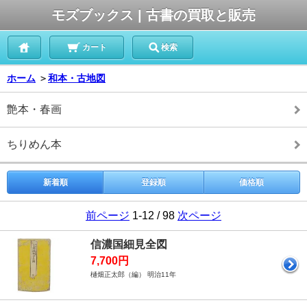
モズブックス | 古書の買取と販売
カート
検索
ホーム
＞
和本・古地図
艶本・春画
ちりめん本
新着順
登録順
価格順
前ページ
1-12 / 98
次ページ
信濃国細見全図
7,700円
樋畑正太郎（編） 明治11年