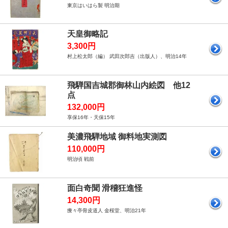
東京はいはら製 明治期
天皇御略記
3,300円
村上松太郎（編） 武田次郎吉（出版人）、明治14年
飛騨国吉城郡御林山内絵図 他12
点
132,000円
享保16年・天保15年
美濃飛騨地域 御料地実測図
110,000円
明治頃 戦前
面白奇聞 滑稽狂進怪
14,300円
痩々亭骨皮道人 金桜堂、明治21年