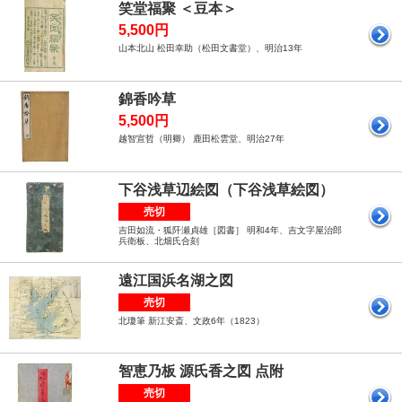
笑堂福聚 ＜豆本＞
5,500円
山本北山 松田幸助（松田文書堂）、明治13年
錦香吟草
5,500円
越智宣哲（明卿） 鹿田松雲堂、明治27年
下谷浅草辺絵図（下谷浅草絵図）
売切
吉田如流・狐阡瀬貞雄［図書］ 明和4年、吉文字屋治郎
兵衛板、北畑氏合刻
遠江国浜名湖之図
売切
北瓊筆 新江安斎、文政6年（1823）
智恵乃板 源氏香之図 点附
売切