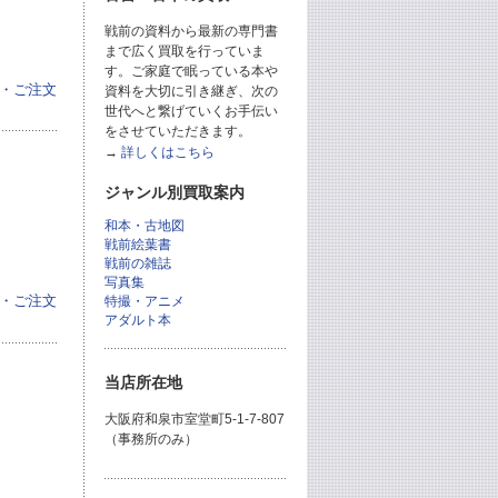
戦前の資料から最新の専門書
まで広く買取を行っていま
す。ご家庭で眠っている本や
・ご注文
資料を大切に引き継ぎ、次の
世代へと繋げていくお手伝い
をさせていただきます。
→
詳しくはこちら
ジャンル別買取案内
和本・古地図
戦前絵葉書
戦前の雑誌
写真集
・ご注文
特撮・アニメ
アダルト本
当店所在地
大阪府和泉市室堂町5-1-7-807
（事務所のみ）