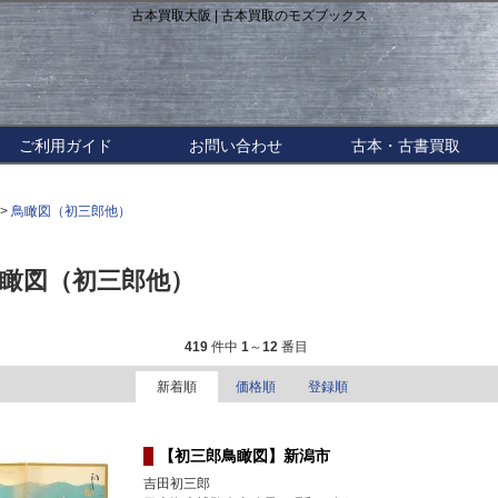
古本買取大阪 | 古本買取のモズブックス
ご利用ガイド
お問い合わせ
古本・古書買取
>
鳥瞰図（初三郎他）
瞰図（初三郎他）
419
件中
1
～
12
番目
新着順
価格順
登録順
【初三郎鳥瞰図】新潟市
吉田初三郎