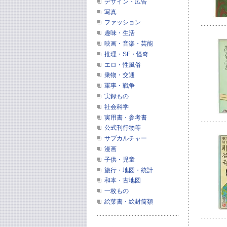
デザイン・広告
写真
ファッション
趣味・生活
映画・音楽・芸能
推理・SF・怪奇
エロ・性風俗
乗物・交通
軍事・戦争
実録もの
社会科学
実用書・参考書
公式刊行物等
サブカルチャー
漫画
子供・児童
旅行・地図・統計
和本・古地図
一枚もの
絵葉書・絵封筒類