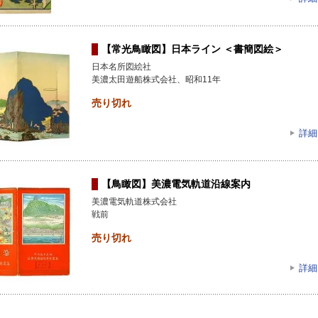
【常光鳥瞰図】日本ライン ＜書簡図絵＞
日本名所図絵社
美濃太田遊船株式会社、昭和11年
売り切れ
詳細
【鳥瞰図】美濃電気軌道沿線案内
美濃電気軌道株式会社
戦前
売り切れ
詳細