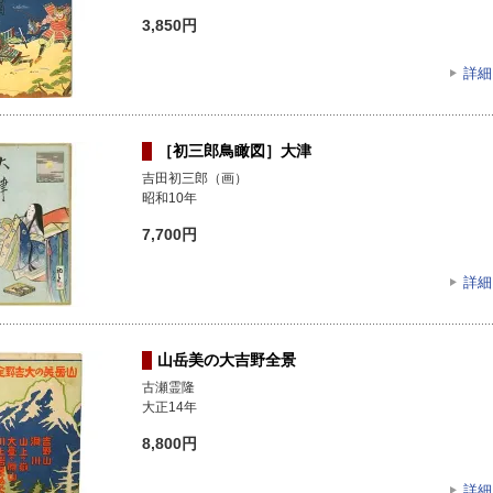
3,850円
詳細
［初三郎鳥瞰図］大津
吉田初三郎（画）
昭和10年
7,700円
詳細
山岳美の大吉野全景
古瀬霊隆
大正14年
8,800円
詳細