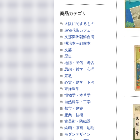
商品カテゴリ
大阪に関するもの
遊郭花街カフェー
支那満洲朝鮮台湾
明治本～戦前本
文芸
歴史
地誌・民俗・考古
思想・哲学・心理
宗教
心霊・易学・卜占
東洋医学
博物学・本草学
自然科学・工学
都市・建築
産業・技術
古美術・陶磁器
絵画・版画・彫刻
モダンデザイン