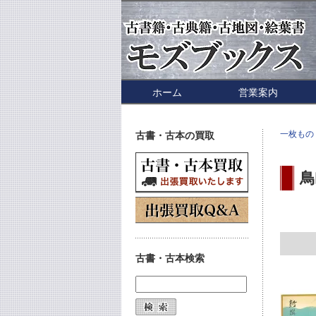
ホーム
営業案内
一枚もの
古書・古本の買取
鳥
古書・古本検索