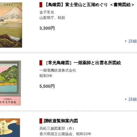
【鳥瞰図】富士登山と五湖めぐり ＜書簡図絵＞
金子常光
山梨県庁、戦前
3,300円
詳細
［常光鳥瞰図］一畑薬師と出雲名所図絵
一畑電機鉄道株式会社
昭和3年
5,500円
詳細
讃岐遊覧御案内図
高松三越図案部（作）
香川県国立公園協会、昭和10年