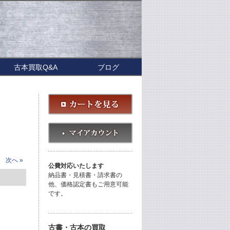
古本買取Q&A
ブログ
次へ »
公費対応いたします
納品書・見積書・請求書の
他、価格認定書もご用意可能
です。
古書・古本の買取