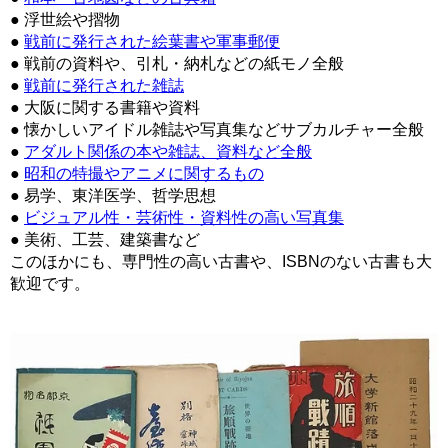
● 浮世絵や摺物
●
戦前に発行された絵葉書や軍事郵便
● 戦前の資料や、引札・納札などの紙モノ全般
●
戦前に発行された雑誌
● 大阪に関する書籍や資料
● 懐かしいアイドル雑誌や写真集などサブカルチャー全般
●
アダルト関係の本や雑誌、資料など全般
●
昭和の特撮やアニメに関するもの
● 易学、東洋医学、哲学思想
●
ビジュアル性・芸術性・資料性の高い写真集
● 美術、工芸、建築書など
このほかにも、専門性の高い古書や、ISBNのない古書も大
歓迎です。