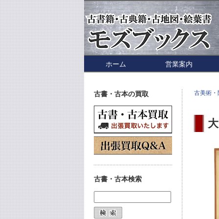
ホーム
営業案内
古美術・
古書・古本の買取
大
古書・古本検索