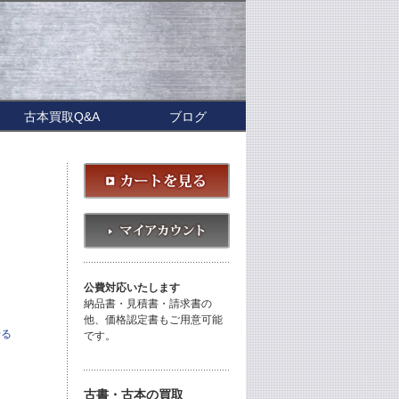
古本買取Q&A
ブログ
公費対応いたします
納品書・見積書・請求書の
他、価格認定書もご用意可能
せる
です。
古書・古本の買取