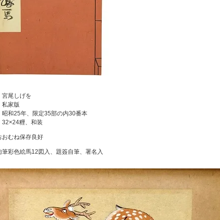
：宮尾しげを
：私家版
：昭和25年、限定35部の内30番本
32×24糎、和装
おおむね保存良好
肉筆彩色絵馬12図入、題簽自筆、署名入