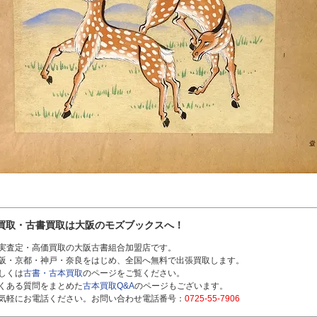
買取・古書買取は大阪のモズブックスへ！
実査定・高価買取の大阪古書組合加盟店です。
阪・京都・神戸・奈良をはじめ、全国へ無料で出張買取します。
しくは
古書・古本買取
のページをご覧ください。
くある質問をまとめた
古本買取Q&A
のページもございます。
気軽にお電話ください。お問い合わせ電話番号：
0725-55-7906