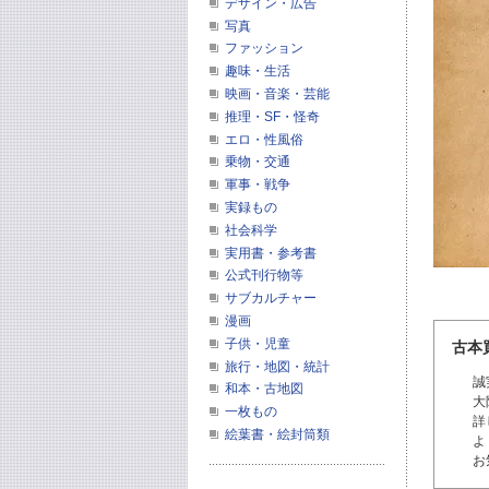
デザイン・広告
写真
ファッション
趣味・生活
映画・音楽・芸能
推理・SF・怪奇
エロ・性風俗
乗物・交通
軍事・戦争
実録もの
社会科学
実用書・参考書
公式刊行物等
サブカルチャー
漫画
子供・児童
古本
旅行・地図・統計
誠
和本・古地図
大
一枚もの
詳
絵葉書・絵封筒類
よ
お