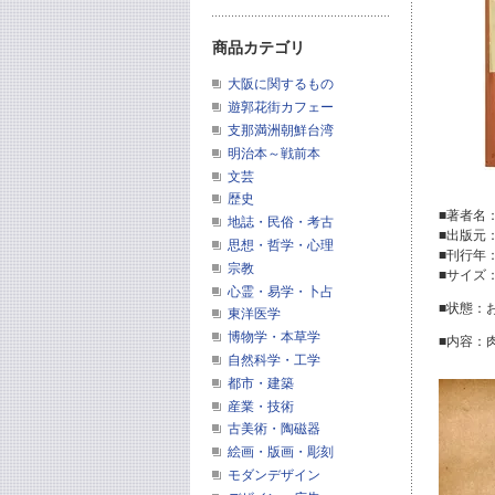
商品カテゴリ
大阪に関するもの
遊郭花街カフェー
支那満洲朝鮮台湾
明治本～戦前本
文芸
歴史
■著者名
地誌・民俗・考古
■出版元
思想・哲学・心理
■刊行年
宗教
■サイズ：
心霊・易学・卜占
■状態：
東洋医学
博物学・本草学
■内容：
自然科学・工学
都市・建築
産業・技術
古美術・陶磁器
絵画・版画・彫刻
モダンデザイン