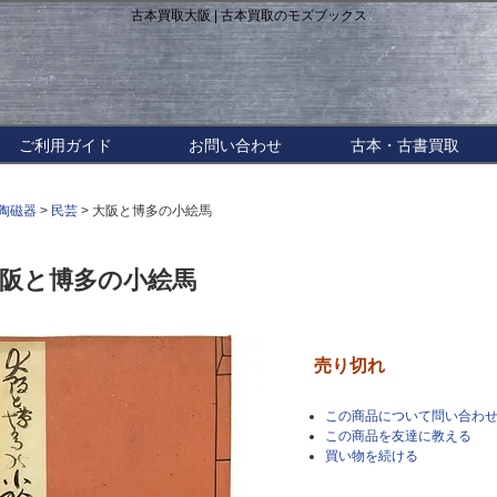
古本買取大阪 | 古本買取のモズブックス
ご利用ガイド
お問い合わせ
古本・古書買取
陶磁器
>
民芸
> 大阪と博多の小絵馬
阪と博多の小絵馬
売り切れ
この商品について問い合わ
この商品を友達に教える
買い物を続ける