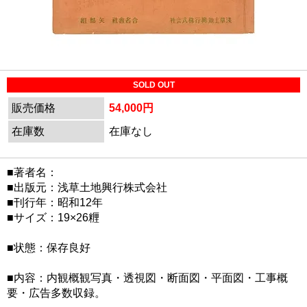
SOLD OUT
販売価格
54,000円
在庫数
在庫なし
■著者名：
■出版元：浅草土地興行株式会社
■刊行年：昭和12年
■サイズ：19×26糎
■状態：保存良好
■内容：内観概観写真・透視図・断面図・平面図・工事概
要・広告多数収録。