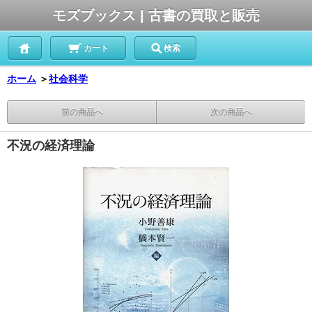
モズブックス | 古書の買取と販売
カート
検索
ホーム
＞
社会科学
前の商品へ
次の商品へ
不況の経済理論