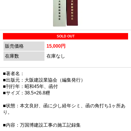
SOLD OUT
販売価格
15,000円
在庫数
在庫なし
■著者名：
■出版元：大阪建設業協会（編集発行）
■刊行年：昭和45年、函付
■サイズ：38.5×26.8糎
■状態：本文良好、函に少し経年シミ、函の角打ち1ヶ所あ
り。
■内容：万国博建設工事の施工記録集