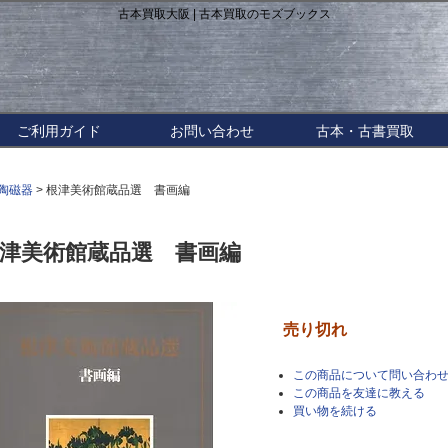
古本買取大阪 | 古本買取のモズブックス
ご利用ガイド
お問い合わせ
古本・古書買取
陶磁器
> 根津美術館蔵品選 書画編
津美術館蔵品選 書画編
売り切れ
この商品について問い合わ
この商品を友達に教える
買い物を続ける