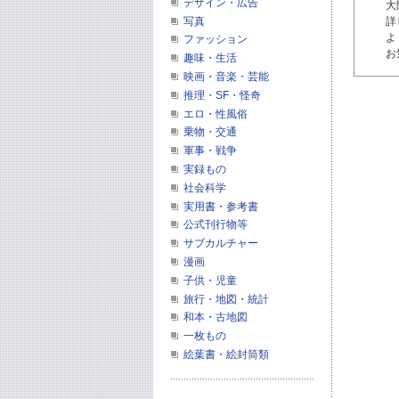
デザイン・広告
大
写真
詳
よ
ファッション
お
趣味・生活
映画・音楽・芸能
推理・SF・怪奇
エロ・性風俗
乗物・交通
軍事・戦争
実録もの
社会科学
実用書・参考書
公式刊行物等
サブカルチャー
漫画
子供・児童
旅行・地図・統計
和本・古地図
一枚もの
絵葉書・絵封筒類