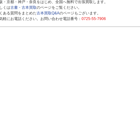
阪・京都・神戸・奈良をはじめ、全国へ無料で出張買取します。
しくは
古書・古本買取
のページをご覧ください。
くある質問をまとめた
古本買取Q&A
のページもございます。
気軽にお電話ください。お問い合わせ電話番号：
0725-55-7906