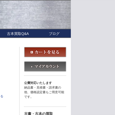
古本買取Q&A
ブログ
公費対応いたします
納品書・見積書・請求書の
他、価格認定書もご用意可能
せる
です。
古書・古本の買取