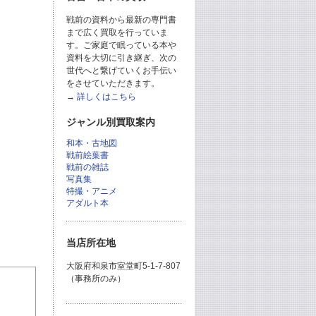
戦前の資料から最新の専門書
まで広く買取を行っていま
す。ご家庭で眠っている本や
資料を大切に引き継ぎ、次の
世代へと繋げていくお手伝い
をさせていただきます。
→
詳しくはこちら
ジャンル別買取案内
和本・古地図
戦前絵葉書
戦前の雑誌
写真集
特撮・アニメ
アダルト本
当店所在地
大阪府和泉市室堂町5-1-7-807
（事務所のみ）