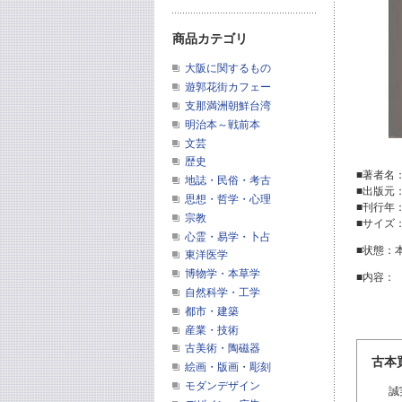
商品カテゴリ
大阪に関するもの
遊郭花街カフェー
支那満洲朝鮮台湾
明治本～戦前本
文芸
歴史
■著者名
地誌・民俗・考古
■出版元
思想・哲学・心理
■刊行年
宗教
■サイズ：2
心霊・易学・卜占
■状態：
東洋医学
博物学・本草学
■内容：
自然科学・工学
都市・建築
産業・技術
古美術・陶磁器
古本
絵画・版画・彫刻
モダンデザイン
誠