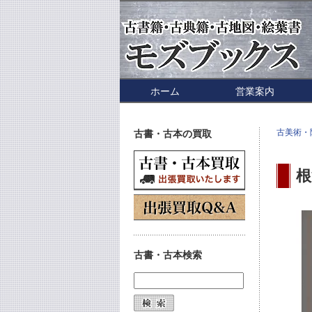
ホーム
営業案内
古美術・
古書・古本の買取
根
古書・古本検索