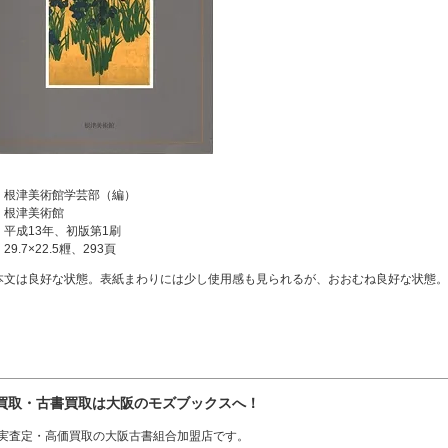
：根津美術館学芸部（編）
：根津美術館
：平成13年、初版第1刷
9.7×22.5糎、293頁
本文は良好な状態。表紙まわりには少し使用感も見られるが、おおむね良好な状態。
買取・古書買取は大阪のモズブックスへ！
実査定・高価買取の大阪古書組合加盟店です。