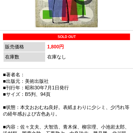
SOLD OUT
販売価格
1,800円
在庫数
在庫なし
■著者名：
■出版元：美術出版社
■刊行年：昭和30年7月1日発行
■サイズ：B5判、94頁
■状態：本文おおむね良好。表紙まわりに少シミ、少汚れ等
の経年感および古色あり。
■内容：佐々文夫、大智浩、青木保、柳宗理、小池岩太郎、