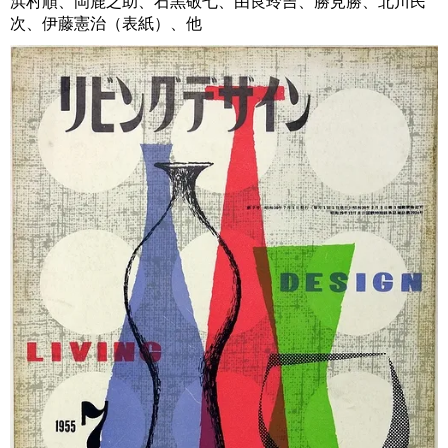
浜村順、岡鹿之助、石黒敬七、由良玲吉、勝見勝、北川民
次、伊藤憲治（表紙）、他