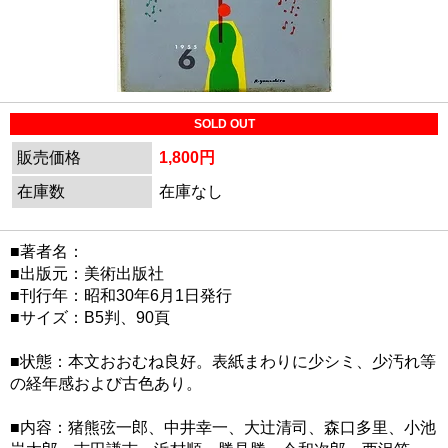
SOLD OUT
販売価格
1,800円
在庫数
在庫なし
■著者名：
■出版元：美術出版社
■刊行年：昭和30年6月1日発行
■サイズ：B5判、90頁
■状態：本文おおむね良好。表紙まわりに少シミ、少汚れ等
の経年感および古色あり。
■内容：猪熊弦一郎、中井幸一、大辻清司、森口多里、小池