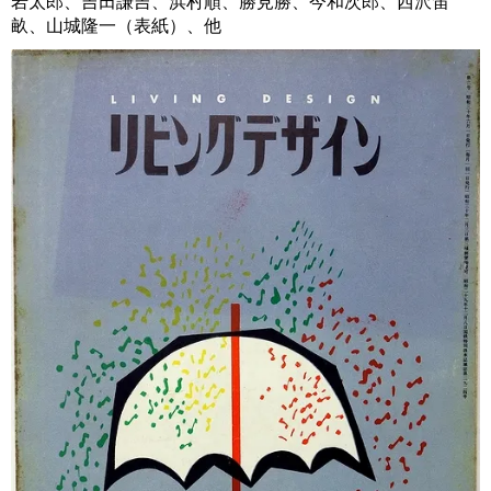
岩太郎、吉田謙吉、浜村順、勝見勝、今和次郎、西沢笛
畝、山城隆一（表紙）、他