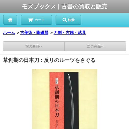
モズブックス | 古書の買取と販売
カート
検索
ホーム
＞
古美術・陶磁器
＞
刀剣・古銃・武具
前の商品へ
次の商品へ
草創期の日本刀 : 反りのルーツをさぐる