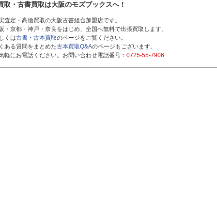
買取・古書買取は大阪のモズブックスへ！
実査定・高価買取の大阪古書組合加盟店です。
阪・京都・神戸・奈良をはじめ、全国へ無料で出張買取します。
しくは
古書・古本買取
のページをご覧ください。
くある質問をまとめた
古本買取Q&A
のページもございます。
気軽にお電話ください。お問い合わせ電話番号：
0725-55-7906