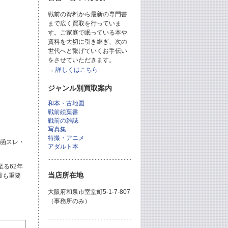
戦前の資料から最新の専門書
まで広く買取を行っていま
す。ご家庭で眠っている本や
資料を大切に引き継ぎ、次の
世代へと繋げていくお手伝い
をさせていただきます。
→
詳しくはこちら
ジャンル別買取案内
和本・古地図
戦前絵葉書
戦前の雑誌
写真集
特撮・アニメ
、函スレ・
アダルト本
る62年
当店所在地
最も重要
大阪府和泉市室堂町5-1-7-807
（事務所のみ）