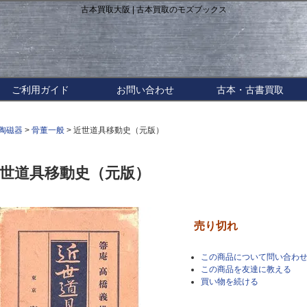
古本買取大阪 | 古本買取のモズブックス
ご利用ガイド
お問い合わせ
古本・古書買取
陶磁器
>
骨董一般
> 近世道具移動史（元版）
世道具移動史（元版）
売り切れ
この商品について問い合わ
この商品を友達に教える
買い物を続ける