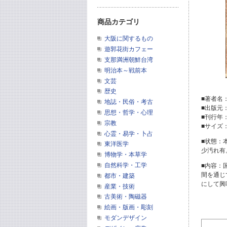
商品カテゴリ
大阪に関するもの
遊郭花街カフェー
支那満洲朝鮮台湾
明治本～戦前本
文芸
歴史
■著者名
地誌・民俗・考古
■出版元
思想・哲学・心理
■刊行年
宗教
■サイズ
心霊・易学・卜占
■状態：
東洋医学
少汚れ有
博物学・本草学
自然科学・工学
■内容：
間を通じ
都市・建築
にして興
産業・技術
古美術・陶磁器
絵画・版画・彫刻
モダンデザイン