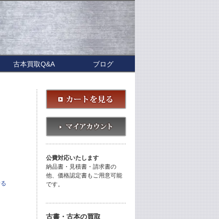
古本買取Q&A
ブログ
公費対応いたします
納品書・見積書・請求書の
他、価格認定書もご用意可能
せる
です。
古書・古本の買取