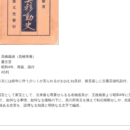
：高橋義雄（高橋箒庵）
：慶文堂
：昭和4年、再版、函付
：A5判
本文には経年に伴う少シミが見られるがおおむね良好、後見返しに古書店値札貼付
。
国宝として家宝として、古来最も尊重せらるる名物道具が、王政維新より昭和4年に至
て、如何なる事情、如何なる価格の下に、其の所有主を換えて転伝移動せしや、此
味ある史実を、該博なる知識と明快なる文字で編述。