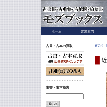
ホーム
営業案内
古美術・
古書・古本の買取
近
古書・古本検索