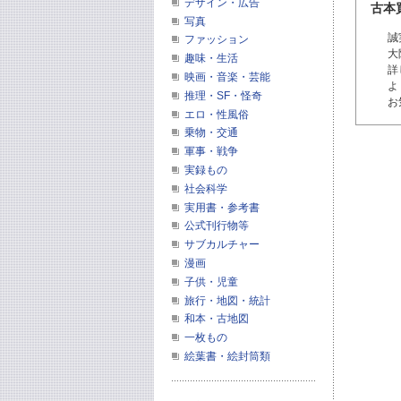
デザイン・広告
古本
写真
誠
ファッション
大
趣味・生活
詳
映画・音楽・芸能
よ
推理・SF・怪奇
お
エロ・性風俗
乗物・交通
軍事・戦争
実録もの
社会科学
実用書・参考書
公式刊行物等
サブカルチャー
漫画
子供・児童
旅行・地図・統計
和本・古地図
一枚もの
絵葉書・絵封筒類