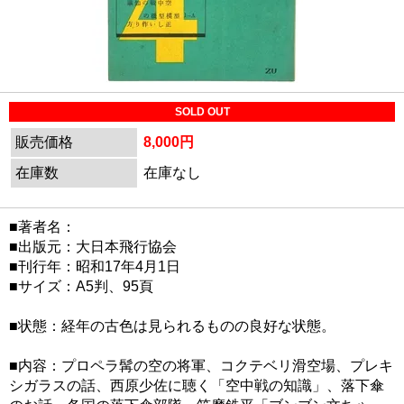
SOLD OUT
販売価格
8,000円
在庫数
在庫なし
■著者名：
■出版元：大日本飛行協会
■刊行年：昭和17年4月1日
■サイズ：A5判、95頁
■状態：経年の古色は見られるものの良好な状態。
■内容：プロペラ髯の空の将軍、コクテベリ滑空場、プレキ
シガラスの話、西原少佐に聴く「空中戦の知識」、落下傘