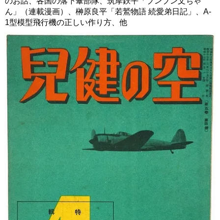
のお話、各国の落下傘部隊、筑摩鉄平「ブンブン文ちゃ
ん」（連載漫画）、榊原良平「若鷲物語 続愛弟日記」、A-
1型模型飛行機の正しい作り方、他