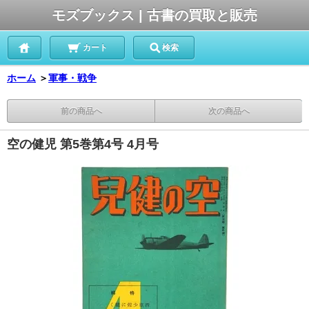
モズブックス | 古書の買取と販売
カート
検索
ホーム
＞
軍事・戦争
前の商品へ
次の商品へ
空の健児 第5巻第4号 4月号