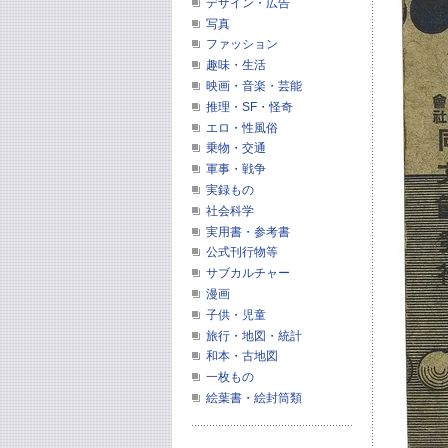
デザイン・広告
写真
ファッション
趣味・生活
映画・音楽・芸能
推理・SF・怪奇
エロ・性風俗
乗物・交通
軍事・戦争
実録もの
社会科学
実用書・参考書
公式刊行物等
サブカルチャー
漫画
子供・児童
旅行・地図・統計
和本・古地図
一枚もの
絵葉書・絵封筒類