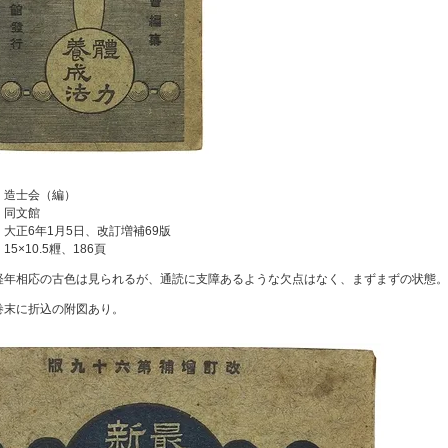
：造士会（編）
：同文館
：大正6年1月5日、改訂増補69版
15×10.5糎、186頁
経年相応の古色は見られるが、通読に支障あるような欠点はなく、まずまずの状態。
巻末に折込の附図あり。