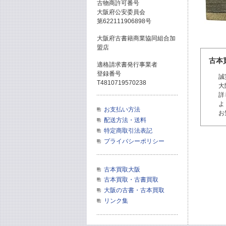
古物商許可番号
大阪府公安委員会
第622111906898号
大阪府古書籍商業協同組合加
盟店
古本
適格請求書発行事業者
登録番号
誠
T4810719570238
大
詳
よ
お支払い方法
お
配送方法・送料
特定商取引法表記
プライバシーポリシー
古本買取大阪
古本買取・古書買取
大阪の古書・古本買取
リンク集