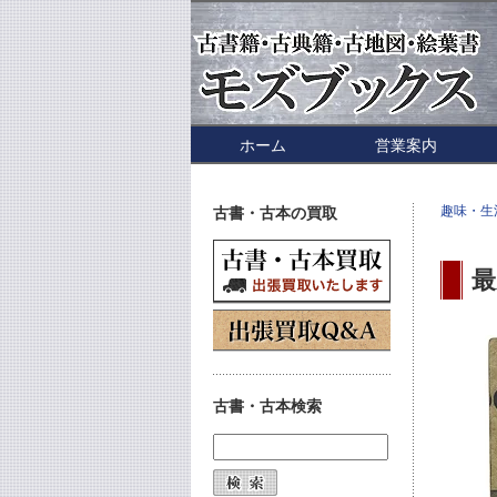
ホーム
営業案内
趣味・生
古書・古本の買取
最
古書・古本検索