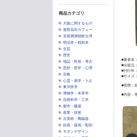
商品カテゴリ
大阪に関するもの
遊郭花街カフェー
支那満洲朝鮮台湾
明治本～戦前本
文芸
歴史
■著者名
地誌・民俗・考古
■出版元
思想・哲学・心理
■刊行年
宗教
■サイズ：
心霊・易学・卜占
■状態：
東洋医学
博物学・本草学
■内容：
自然科学・工学
都市・建築
産業・技術
古美術・陶磁器
絵画・版画・彫刻
モダンデザイン