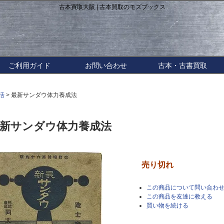
古本買取大阪 | 古本買取のモズブックス
ご利用ガイド
お問い合わせ
古本・古書買取
活
> 最新サンダウ体力養成法
新サンダウ体力養成法
売り切れ
この商品について問い合わ
この商品を友達に教える
買い物を続ける