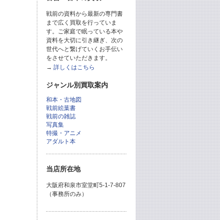
戦前の資料から最新の専門書
まで広く買取を行っていま
す。ご家庭で眠っている本や
資料を大切に引き継ぎ、次の
世代へと繋げていくお手伝い
をさせていただきます。
→
詳しくはこちら
ジャンル別買取案内
和本・古地図
戦前絵葉書
戦前の雑誌
写真集
特撮・アニメ
アダルト本
当店所在地
大阪府和泉市室堂町5-1-7-807
（事務所のみ）