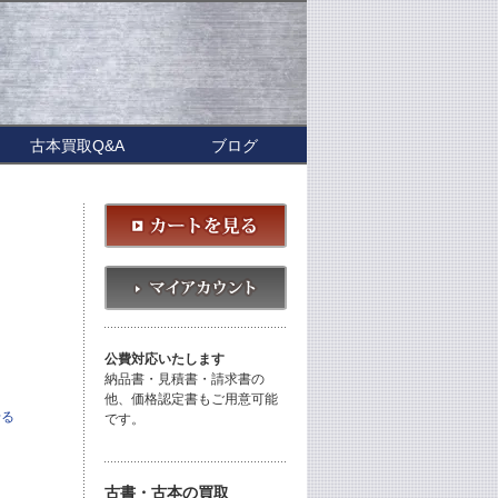
古本買取Q&A
ブログ
公費対応いたします
納品書・見積書・請求書の
他、価格認定書もご用意可能
せる
です。
古書・古本の買取