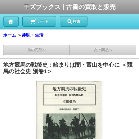
モズブックス | 古書の買取と販売
カート
検索
ホーム
＞
趣味・生活
前の商品へ
次の商品へ
地方競馬の戦後史 : 始まりは闇・富山を中心に ＜競
馬の社会史 別巻1＞