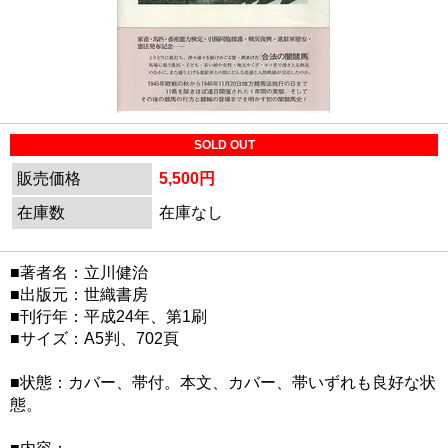
SOLD OUT
販売価格
5,500円
在庫数
在庫なし
■著者名：立川健治
■出版元：世織書房
■刊行年：平成24年、第1刷
■サイズ：A5判、702頁
■状態：カバー、帯付。本文、カバー、帯いずれも良好な状
態。