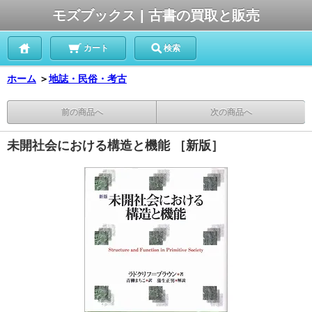
モズブックス | 古書の買取と販売
カート
検索
ホーム
＞
地誌・民俗・考古
前の商品へ
次の商品へ
未開社会における構造と機能 ［新版］