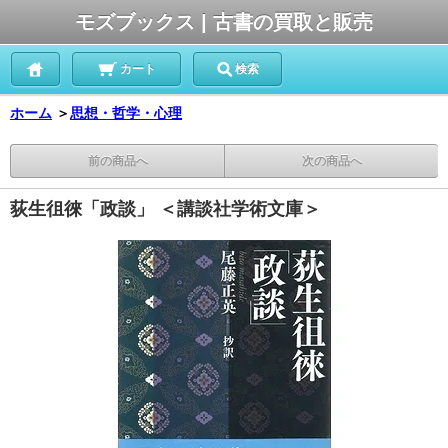
モズブックス | 古書の買取と販売
カート
検索
ホーム
＞
思想・哲学・心理
前の商品へ
次の商品へ
荻生徂徠「政談」 ＜講談社学術文庫＞