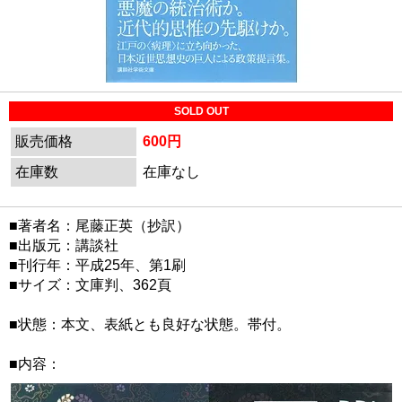
SOLD OUT
販売価格
600円
在庫数
在庫なし
■著者名：尾藤正英（抄訳）
■出版元：講談社
■刊行年：平成25年、第1刷
■サイズ：文庫判、362頁
■状態：本文、表紙とも良好な状態。帯付。
■内容：