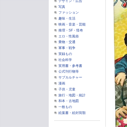
デザイン・広告
写真
ファッション
趣味・生活
映画・音楽・芸能
推理・SF・怪奇
エロ・性風俗
乗物・交通
軍事・戦争
実録もの
社会科学
実用書・参考書
公式刊行物等
サブカルチャー
漫画
子供・児童
旅行・地図・統計
和本・古地図
一枚もの
絵葉書・絵封筒類