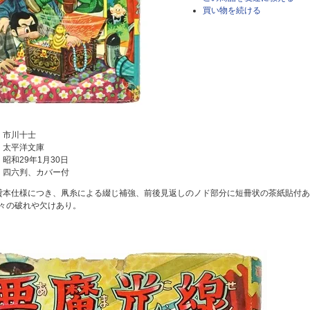
買い物を続ける
：市川十士
：太平洋文庫
昭和29年1月30日
：四六判、カバー付
貸本仕様につき、凧糸による綴じ補強、前後見返しのノド部分に短冊状の茶紙貼付
々の破れや欠けあり。