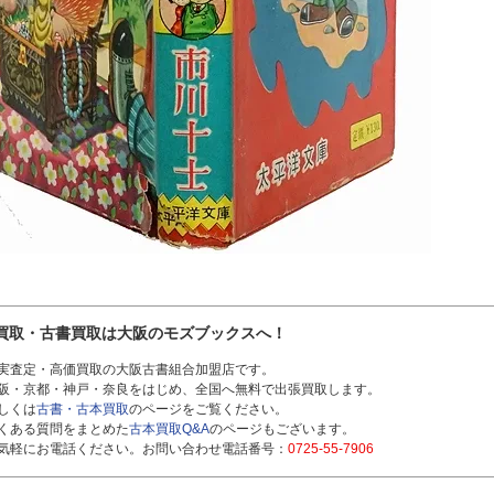
買取・古書買取は大阪のモズブックスへ！
実査定・高価買取の大阪古書組合加盟店です。
阪・京都・神戸・奈良をはじめ、全国へ無料で出張買取します。
しくは
古書・古本買取
のページをご覧ください。
くある質問をまとめた
古本買取Q&A
のページもございます。
気軽にお電話ください。お問い合わせ電話番号：
0725-55-7906