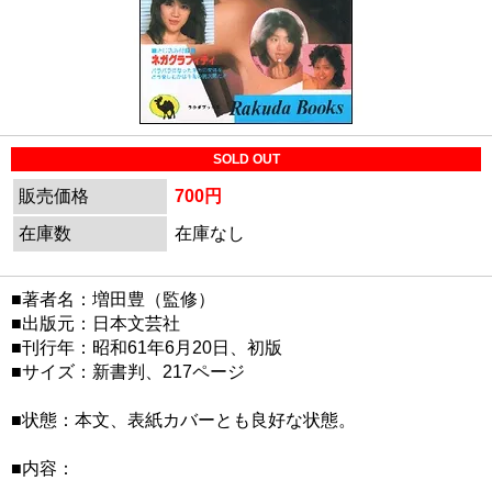
SOLD OUT
販売価格
700円
在庫数
在庫なし
■著者名：増田豊（監修）
■出版元：日本文芸社
■刊行年：昭和61年6月20日、初版
■サイズ：新書判、217ページ
■状態：本文、表紙カバーとも良好な状態。
■内容：