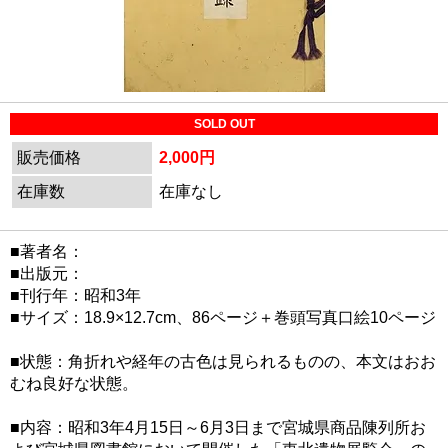
SOLD OUT
販売価格
2,000円
在庫数
在庫なし
■著者名：
■出版元：
■刊行年：昭和3年
■サイズ：18.9×12.7cm、86ページ＋巻頭写真口絵10ページ
■状態：角折れや経年の古色は見られるものの、本文はおお
むね良好な状態。
■内容：昭和3年4月15日～6月3日まで宮城県商品陳列所お