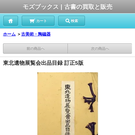
モズブックス | 古書の買取と販売
カート
検索
ホーム
＞
古美術・陶磁器
前の商品へ
次の商品へ
東北遺物展覧会出品目録 訂正5版