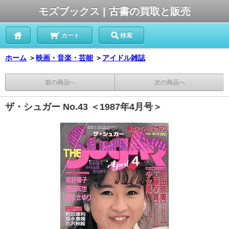
モズブックス | 古書の買取と販売
カート
検索
ホーム
＞
映画・音楽・芸能
＞
アイドル雑誌
前の商品へ
次の商品へ
ザ・シュガー No.43 ＜1987年4月号＞