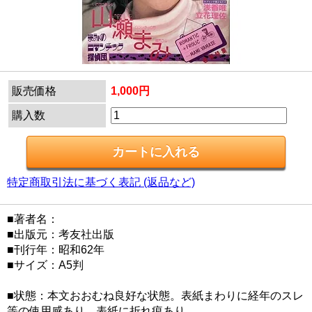
販売価格
1,000円
購入数
特定商取引法に基づく表記 (返品など)
■著者名：
■出版元：考友社出版
■刊行年：昭和62年
■サイズ：A5判
■状態：本文おおむね良好な状態。表紙まわりに経年のスレ
等の使用感あり。表紙に折れ痕あり。