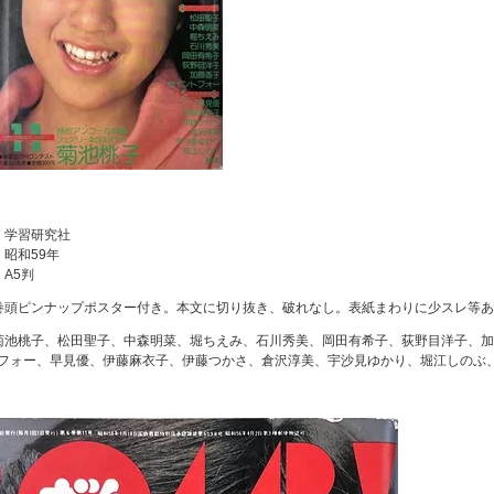
：
：学習研究社
：昭和59年
：A5判
巻頭ピンナップポスター付き。本文に切り抜き、破れなし。表紙まわりに少スレ等
菊池桃子、松田聖子、中森明菜、堀ちえみ、石川秀美、岡田有希子、荻野目洋子、
フォー、早見優、伊藤麻衣子、伊藤つかさ、倉沢淳美、宇沙見ゆかり、堀江しのぶ