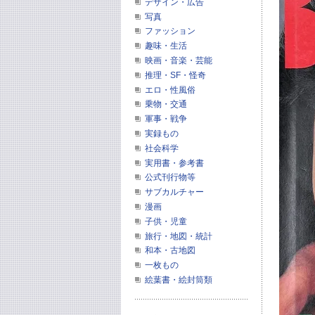
デザイン・広告
写真
ファッション
趣味・生活
映画・音楽・芸能
推理・SF・怪奇
エロ・性風俗
乗物・交通
軍事・戦争
実録もの
社会科学
実用書・参考書
公式刊行物等
サブカルチャー
漫画
子供・児童
旅行・地図・統計
和本・古地図
一枚もの
絵葉書・絵封筒類