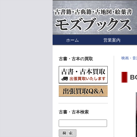
ホーム
営業案内
映画・音
古書・古本の買取
B
古書・古本検索