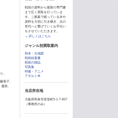
戦前の資料から最新の専門書
まで広く買取を行っていま
す。ご家庭で眠っている本や
資料を大切に引き継ぎ、次の
世代へと繋げていくお手伝い
をさせていただきます。
→
詳しくはこちら
ジャンル別買取案内
和本・古地図
戦前絵葉書
戦前の雑誌
写真集
特撮・アニメ
あり。
アダルト本
加藤香子、
、麗美、
当店所在地
大阪府和泉市室堂町5-1-7-807
（事務所のみ）