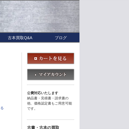
古本買取Q&A
ブログ
公費対応いたします
納品書・見積書・請求書の
他、価格認定書もご用意可能
せる
です。
古書・古本の買取