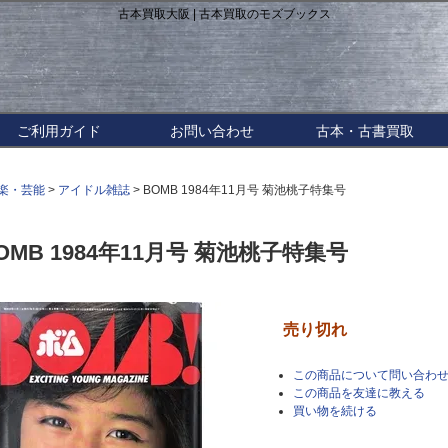
古本買取大阪 | 古本買取のモズブックス
ご利用ガイド
お問い合わせ
古本・古書買取
楽・芸能
>
アイドル雑誌
> BOMB 1984年11月号 菊池桃子特集号
OMB 1984年11月号 菊池桃子特集号
売り切れ
この商品について問い合わ
この商品を友達に教える
買い物を続ける