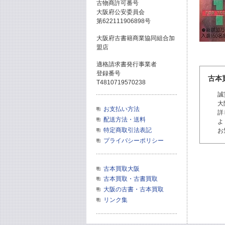
古物商許可番号
大阪府公安委員会
第622111906898号
大阪府古書籍商業協同組合加
盟店
適格請求書発行事業者
登録番号
古本
T4810719570238
誠
大
お支払い方法
詳
配送方法・送料
よ
特定商取引法表記
お
プライバシーポリシー
古本買取大阪
古本買取・古書買取
大阪の古書・古本買取
リンク集