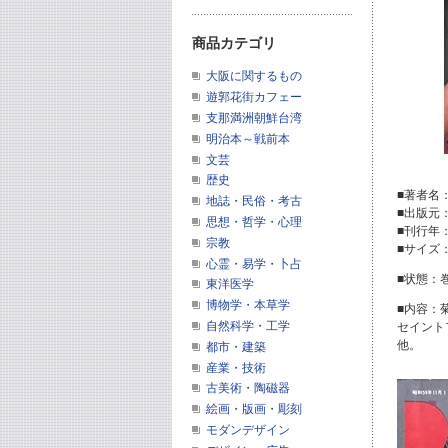
商品カテゴリ
大阪に関するもの
遊郭花街カフェー
支那満洲朝鮮台湾
明治本～戦前本
文芸
歴史
■著者名
地誌・民俗・考古
■出版元
思想・哲学・心理
■刊行年
宗教
■サイズ
心霊・易学・卜占
■状態：
東洋医学
博物学・本草学
■内容：
自然科学・工学
セイント
他。
都市・建築
産業・技術
古美術・陶磁器
絵画・版画・彫刻
モダンデザイン