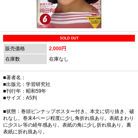
SOLD OUT
販売価格
2,000円
在庫数
在庫なし
■著者名：
■出版元：学習研究社
■刊行年：昭和59年
■サイズ：A5判
■状態：巻頭ピンナップポスター付き。本文に切り抜き、破
れなし。巻末4ページ程度に少し角折れ痕あり。表紙まわり
に少スレ等の経年感あり。表紙の角に少し折れ痕あり。裏
表紙に折れ痕あり。