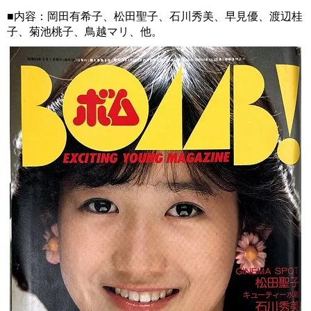
■内容：岡田有希子、松田聖子、石川秀美、早見優、渡辺桂
子、菊池桃子、鳥越マリ、他。