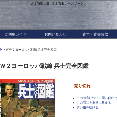
古本買取大阪 | 古本買取のモズブックス
ご利用ガイド
お問い合わせ
古本・古書買取
争
> ＷＷ２ヨーロッパ戦線 兵士完全図鑑
Ｗ２ヨーロッパ戦線 兵士完全図鑑
売り切れ
この商品について問い合わ
この商品を友達に教える
買い物を続ける