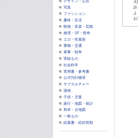
デザイン・広告
大
写真
詳
よ
ファッション
お
趣味・生活
映画・音楽・芸能
推理・SF・怪奇
エロ・性風俗
乗物・交通
軍事・戦争
実録もの
社会科学
実用書・参考書
公式刊行物等
サブカルチャー
漫画
子供・児童
旅行・地図・統計
和本・古地図
一枚もの
絵葉書・絵封筒類