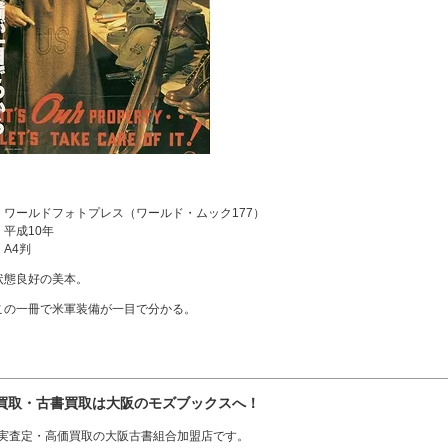
：
：ワールドフォトプレス（ワールド・ムック177）
：平成10年
：A4判
状態良好の美本。
この一冊で米軍装備が一目で分かる。
買取・古書買取は大阪のモズブックスへ！
実査定・高価買取の大阪古書組合加盟店です。