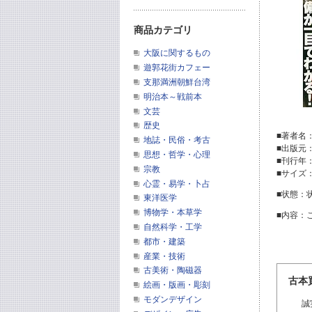
商品カテゴリ
大阪に関するもの
遊郭花街カフェー
支那満洲朝鮮台湾
明治本～戦前本
文芸
歴史
■著者名
地誌・民俗・考古
■出版元
思想・哲学・心理
■刊行年
宗教
■サイズ
心霊・易学・卜占
■状態：
東洋医学
博物学・本草学
■内容：
自然科学・工学
都市・建築
産業・技術
古美術・陶磁器
古本
絵画・版画・彫刻
モダンデザイン
誠