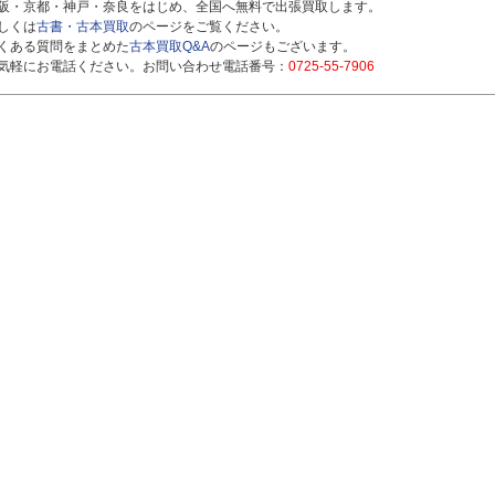
阪・京都・神戸・奈良をはじめ、全国へ無料で出張買取します。
しくは
古書・古本買取
のページをご覧ください。
くある質問をまとめた
古本買取Q&A
のページもございます。
気軽にお電話ください。お問い合わせ電話番号：
0725-55-7906