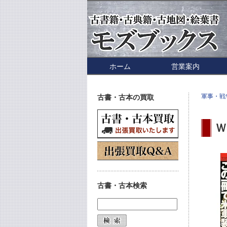
ホーム
営業案内
軍事・戦
古書・古本の買取
Ｗ
古書・古本検索