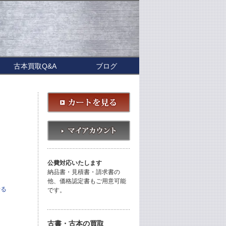
古本買取Q&A
ブログ
公費対応いたします
納品書・見積書・請求書の
他、価格認定書もご用意可能
せる
です。
古書・古本の買取