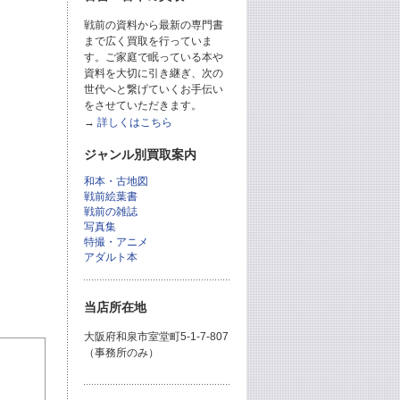
戦前の資料から最新の専門書
まで広く買取を行っていま
す。ご家庭で眠っている本や
資料を大切に引き継ぎ、次の
世代へと繋げていくお手伝い
をさせていただきます。
→
詳しくはこちら
ジャンル別買取案内
和本・古地図
戦前絵葉書
戦前の雑誌
写真集
特撮・アニメ
アダルト本
当店所在地
大阪府和泉市室堂町5-1-7-807
（事務所のみ）