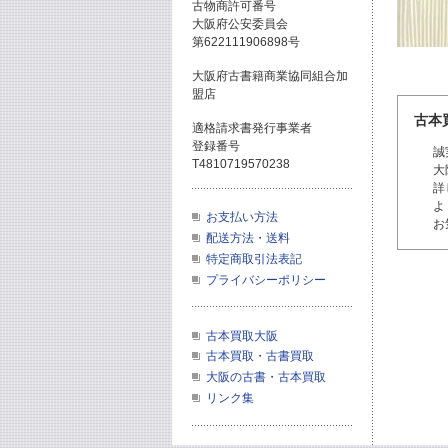
古物商許可番号
大阪府公安委員会
第622111906898号
大阪府古書籍商業協同組合加
盟店
古本
適格請求書発行事業者
登録番号
誠
T4810719570238
大
詳
よ
お支払い方法
お
配送方法・送料
特定商取引法表記
プライバシーポリシー
古本買取大阪
古本買取・古書買取
大阪の古書・古本買取
リンク集