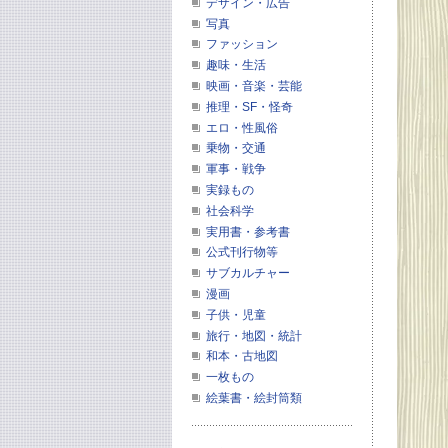
デザイン・広告
写真
ファッション
趣味・生活
映画・音楽・芸能
推理・SF・怪奇
エロ・性風俗
乗物・交通
軍事・戦争
実録もの
社会科学
実用書・参考書
公式刊行物等
サブカルチャー
漫画
子供・児童
旅行・地図・統計
和本・古地図
一枚もの
絵葉書・絵封筒類