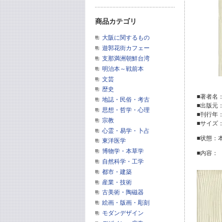
商品カテゴリ
大阪に関するもの
遊郭花街カフェー
支那満洲朝鮮台湾
明治本～戦前本
文芸
歴史
■著者名
地誌・民俗・考古
■出版元
思想・哲学・心理
■刊行年：
宗教
■サイズ
心霊・易学・卜占
■状態：
東洋医学
博物学・本草学
■内容：
自然科学・工学
都市・建築
産業・技術
古美術・陶磁器
絵画・版画・彫刻
モダンデザイン