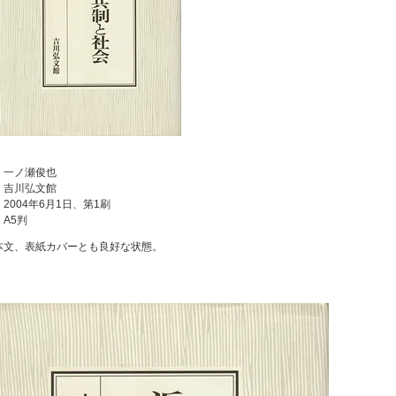
：一ノ瀬俊也
：吉川弘文館
2004年6月1日、第1刷
：A5判
本文、表紙カバーとも良好な状態。