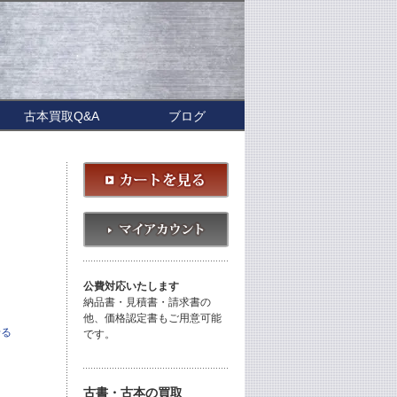
古本買取Q&A
ブログ
公費対応いたします
納品書・見積書・請求書の
他、価格認定書もご用意可能
せる
です。
古書・古本の買取