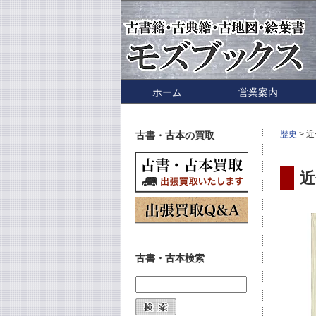
ホーム
営業案内
歴史
> 
古書・古本の買取
近
古書・古本検索