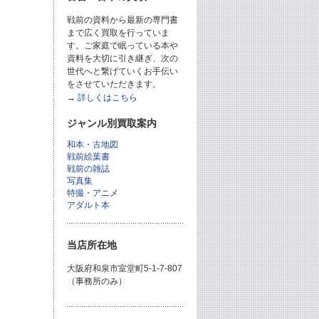
戦前の資料から最新の専門書
まで広く買取を行っていま
す。ご家庭で眠っている本や
資料を大切に引き継ぎ、次の
世代へと繋げていくお手伝い
をさせていただきます。
→
詳しくはこちら
ジャンル別買取案内
和本・古地図
戦前絵葉書
戦前の雑誌
写真集
特撮・アニメ
アダルト本
当店所在地
大阪府和泉市室堂町5-1-7-807
（事務所のみ）