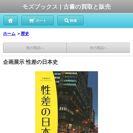
モズブックス | 古書の買取と販売
カート
検索
ホーム
＞
歴史
前の商品へ
次の商品へ
企画展示 性差の日本史