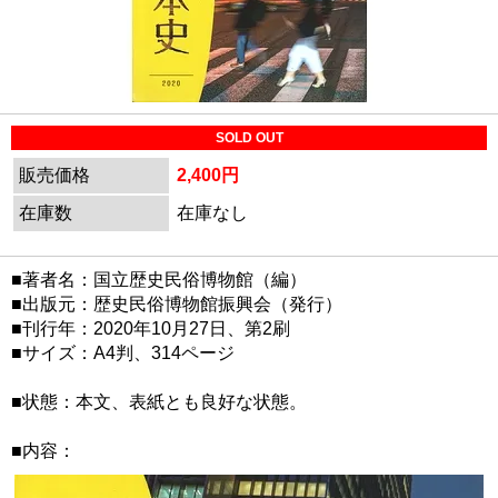
SOLD OUT
販売価格
2,400円
在庫数
在庫なし
■著者名：国立歴史民俗博物館（編）
■出版元：歴史民俗博物館振興会（発行）
■刊行年：2020年10月27日、第2刷
■サイズ：A4判、314ページ
■状態：本文、表紙とも良好な状態。
■内容：