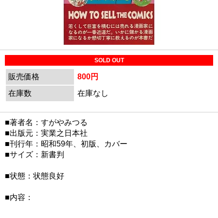
SOLD OUT
販売価格
800円
在庫数
在庫なし
■著者名：すがやみつる
■出版元：実業之日本社
■刊行年：昭和59年、初版、カバー
■サイズ：新書判
■状態：状態良好
■内容：