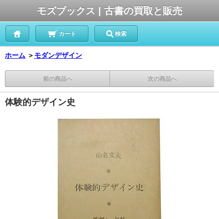
モズブックス | 古書の買取と販売
カート
検索
ホーム
＞
モダンデザイン
前の商品へ
次の商品へ
体験的デザイン史