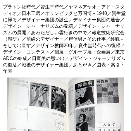
プラトン社時代／資生堂時代／ヤマネアヤオ・アド・スタ
ディオ／日本工房／オリンピックと万国博－1940／資生堂
に帰る／デザイナー集団の誕生／デザイナー集団の連合／
デザイン・ジャーナリズムの発端／デザイン・ジャーナリ
ズムの展開／あわただしい雲行きの中で／報道技術研究会
（報研）／前線のデザイナー／岸信男とその仕事／終戦－
そして出直す／デザイン教師20年／資生堂時代への復帰／
デザイン・コンテスト／個展・グループ展・企画展／東京
ADCの結成／日宣美の思い出／デザイン・ジャーナリズム
の復活／戦後のデザイナー集団／あとがき／図表・索引・
年表