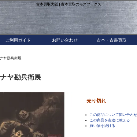
古本買取大阪 | 古本買取のモズブックス
ご利用ガイド
お問い合わせ
古本・古書買取
ハナヤ勘兵衛展
ナヤ勘兵衛展
売り切れ
この商品について問い合わ
この商品を友達に教える
買い物を続ける