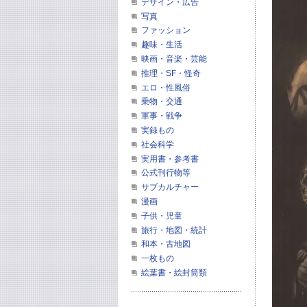
デザイン・広告
写真
ファッション
趣味・生活
映画・音楽・芸能
推理・SF・怪奇
エロ・性風俗
乗物・交通
軍事・戦争
実録もの
社会科学
実用書・参考書
公式刊行物等
サブカルチャー
漫画
子供・児童
旅行・地図・統計
和本・古地図
一枚もの
絵葉書・絵封筒類