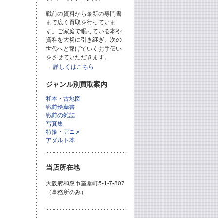
戦前の資料から最新の専門書
まで広く買取を行っていま
す。ご家庭で眠っている本や
資料を大切に引き継ぎ、次の
世代へと繋げていくお手伝い
をさせていただきます。
→
詳しくはこちら
ジャンル別買取案内
和本・古地図
戦前絵葉書
戦前の雑誌
写真集
特撮・アニメ
アダルト本
当店所在地
大阪府和泉市室堂町5-1-7-807
（事務所のみ）