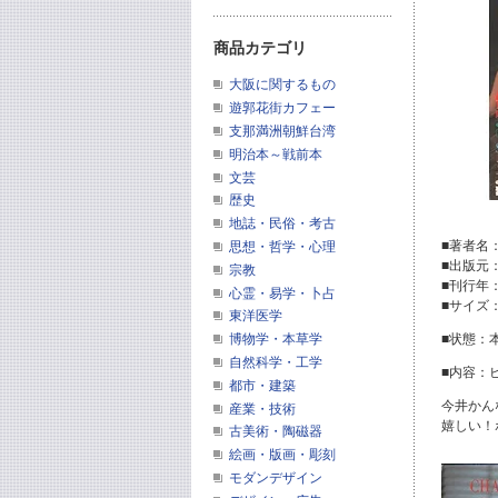
商品カテゴリ
大阪に関するもの
遊郭花街カフェー
支那満洲朝鮮台湾
明治本～戦前本
文芸
歴史
地誌・民俗・考古
■著者名
思想・哲学・心理
■出版元
宗教
■刊行年
心霊・易学・卜占
■サイズ
東洋医学
博物学・本草学
■状態：
自然科学・工学
■内容：
都市・建築
今井かん
産業・技術
嬉しい！
古美術・陶磁器
絵画・版画・彫刻
モダンデザイン