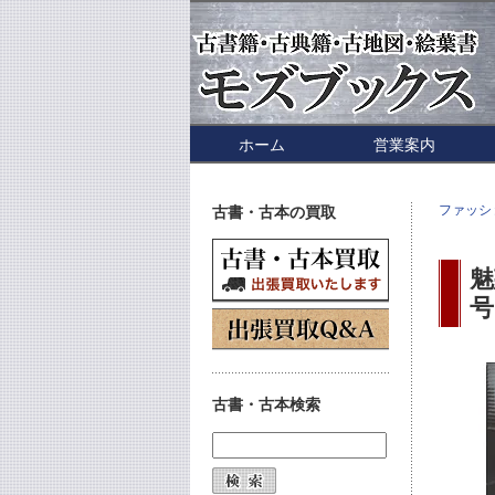
ホーム
営業案内
ファッシ
古書・古本の買取
魅
号
古書・古本検索