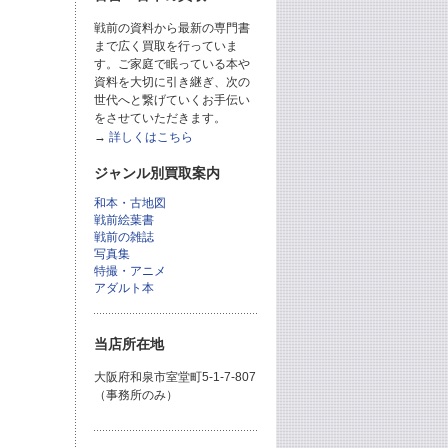
戦前の資料から最新の専門書
まで広く買取を行っていま
す。ご家庭で眠っている本や
資料を大切に引き継ぎ、次の
世代へと繋げていくお手伝い
をさせていただきます。
→
詳しくはこちら
ジャンル別買取案内
和本・古地図
戦前絵葉書
戦前の雑誌
写真集
特撮・アニメ
アダルト本
当店所在地
大阪府和泉市室堂町5-1-7-807
（事務所のみ）