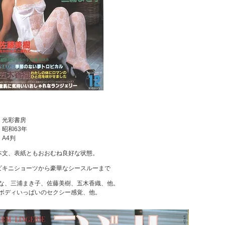
：
：光彩書房
：昭和63年
：A4判
本文、表紙ともおおむね良好な状態。
ビキニショーツから豪華なシースルーまで
な、三浦まき子、佐藤美樹、五木香織、他。
ボディいっぱいのセクシー感覚、他。