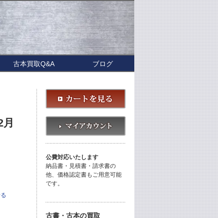
古本買取Q&A
ブログ
2月
公費対応いたします
納品書・見積書・請求書の
他、価格認定書もご用意可能
です。
せる
古書・古本の買取