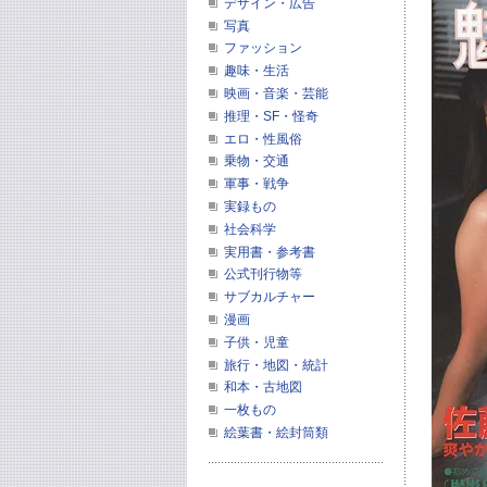
デザイン・広告
写真
ファッション
趣味・生活
映画・音楽・芸能
推理・SF・怪奇
エロ・性風俗
乗物・交通
軍事・戦争
実録もの
社会科学
実用書・参考書
公式刊行物等
サブカルチャー
漫画
子供・児童
旅行・地図・統計
和本・古地図
一枚もの
絵葉書・絵封筒類