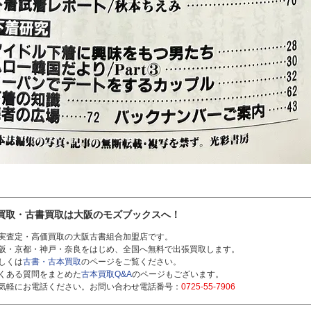
買取・古書買取は大阪のモズブックスへ！
実査定・高価買取の大阪古書組合加盟店です。
阪・京都・神戸・奈良をはじめ、全国へ無料で出張買取します。
しくは
古書・古本買取
のページをご覧ください。
くある質問をまとめた
古本買取Q&A
のページもございます。
気軽にお電話ください。お問い合わせ電話番号：
0725-55-7906