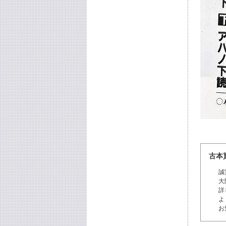
古本
誠
大
詳
よ
お