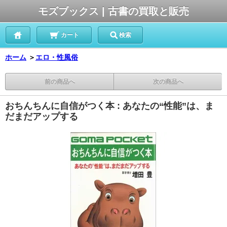
モズブックス | 古書の買取と販売
カート
検索
ホーム
＞
エロ・性風俗
前の商品へ
次の商品へ
おちんちんに自信がつく本 : あなたの“性能”は、ま
だまだアップする