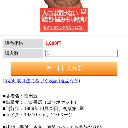
販売価格
1,000円
購入数
特定商取引法に基づく表記 (返品など)
■著者名：増田豊
■出版元：ごま書房（ゴマポケット）
■刊行年：1988年10月25日、初版第1刷
■サイズ：19×10.7cm、210ページ
■状態：帯付。本文、表紙カバーとも良好な状態。