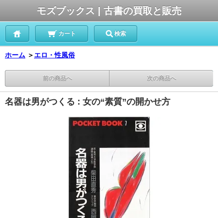
モズブックス | 古書の買取と販売
カート
検索
ホーム
＞
エロ・性風俗
前の商品へ
次の商品へ
名器は男がつくる : 女の“素質”の開かせ方