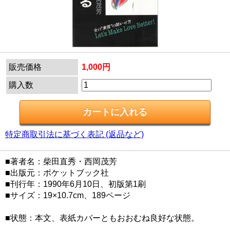
販売価格
1,000円
購入数
特定商取引法に基づく表記 (返品など)
■著者名：柴田直秀・西岡茂芳
■出版元：ポケットブック社
■刊行年：1990年6月10日、初版第1刷
■サイズ：19×10.7cm、189ページ
■状態：本文、表紙カバーともおおむね良好な状態。