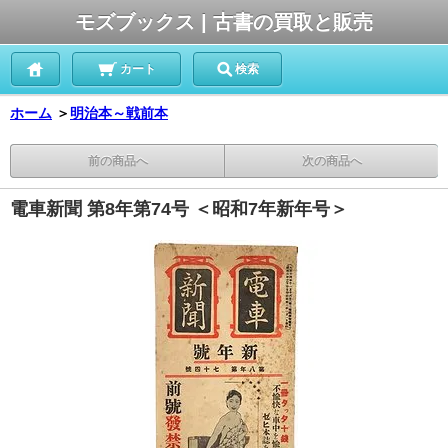
モズブックス | 古書の買取と販売
カート
検索
ホーム
＞
明治本～戦前本
前の商品へ
次の商品へ
電車新聞 第8年第74号 ＜昭和7年新年号＞