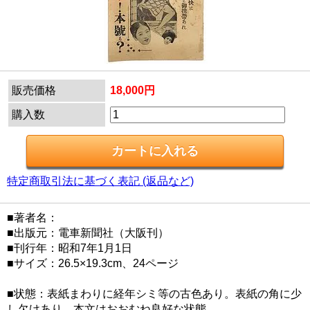
販売価格
18,000円
購入数
特定商取引法に基づく表記 (返品など)
■著者名：
■出版元：電車新聞社（大阪刊）
■刊行年：昭和7年1月1日
■サイズ：26.5×19.3cm、24ページ
■状態：表紙まわりに経年シミ等の古色あり。表紙の角に少
し欠けあり。本文はおおむね良好な状態。