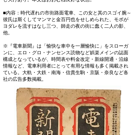
■内容：時代遅れの市街路面電車、この女と其のスゴイ腕～
彼氏は斯くしてマンマと金百円也をせしめられた、モボが
ヨダレを流すはなし三つ、師走の夜の街に蠢く二人の影、
他。
※『電車新聞』は「愉快な車中を一層愉快に」をスローガ
ンに、エロ・グロ・ナンセンス読物など娯楽メインの誌面
構成となっているが、時間表や料金改定・新線開通・沿線
情報など、電車利用者にとって有用な情報も多く掲載され
ている。大軌・大鉄・南海・信貴生駒・京阪・奈良など各
社の広告多数掲載。