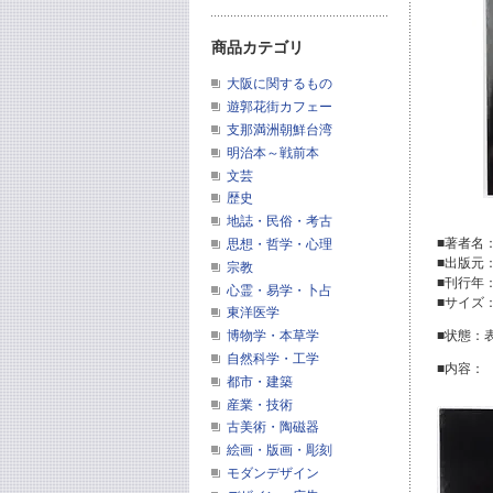
商品カテゴリ
大阪に関するもの
遊郭花街カフェー
支那満洲朝鮮台湾
明治本～戦前本
文芸
歴史
地誌・民俗・考古
■著者名
思想・哲学・心理
■出版元
宗教
■刊行年：
心霊・易学・卜占
■サイズ
東洋医学
博物学・本草学
■状態：
自然科学・工学
■内容：
都市・建築
産業・技術
古美術・陶磁器
絵画・版画・彫刻
モダンデザイン