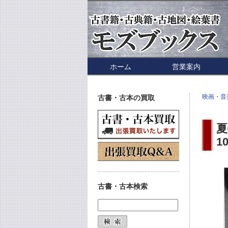
ホーム
営業案内
映画・音
古書・古本の買取
夏
1
古書・古本検索