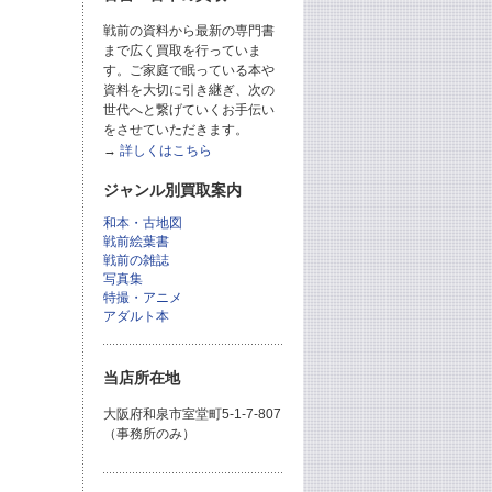
戦前の資料から最新の専門書
まで広く買取を行っていま
す。ご家庭で眠っている本や
資料を大切に引き継ぎ、次の
世代へと繋げていくお手伝い
をさせていただきます。
→
詳しくはこちら
ジャンル別買取案内
和本・古地図
戦前絵葉書
戦前の雑誌
写真集
特撮・アニメ
アダルト本
当店所在地
大阪府和泉市室堂町5-1-7-807
（事務所のみ）