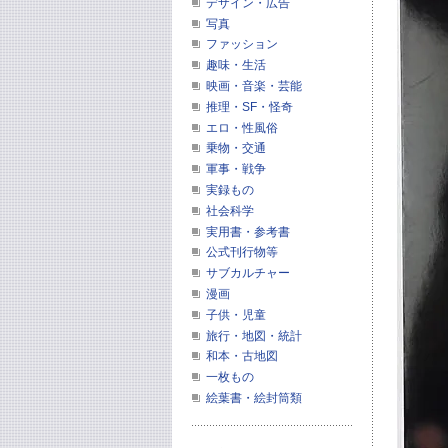
デザイン・広告
写真
ファッション
趣味・生活
映画・音楽・芸能
推理・SF・怪奇
エロ・性風俗
乗物・交通
軍事・戦争
実録もの
社会科学
実用書・参考書
公式刊行物等
サブカルチャー
漫画
子供・児童
旅行・地図・統計
和本・古地図
一枚もの
絵葉書・絵封筒類