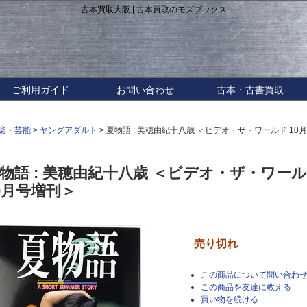
古本買取大阪 | 古本買取のモズブックス
ご利用ガイド
お問い合わせ
古本・古書買取
楽・芸能
>
ヤングアダルト
> 夏物語 : 美穂由紀十八歳 ＜ビデオ・ザ・ワールド 10
物語 : 美穂由紀十八歳 ＜ビデオ・ザ・ワー
0月号増刊＞
売り切れ
この商品について問い合わ
この商品を友達に教える
買い物を続ける