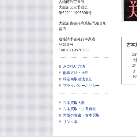
古物商許可番号
大阪府公安委員会
第622111906898号
大阪府古書籍商業協同組合加
盟店
適格請求書発行事業者
古本
登録番号
T4810719570238
誠
大
詳
お支払い方法
よ
配送方法・送料
お
特定商取引法表記
プライバシーポリシー
古本買取大阪
古本買取・古書買取
大阪の古書・古本買取
リンク集