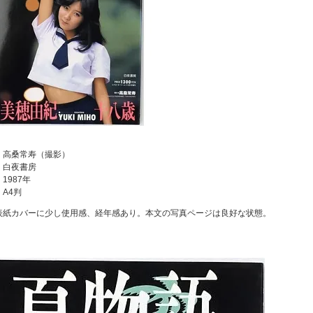
：高桑常寿（撮影）
：白夜書房
1987年
：A4判
表紙カバーに少し使用感、経年感あり。本文の写真ページは良好な状態。