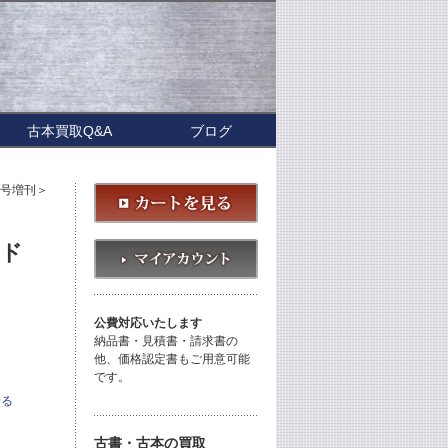
古本買取Q&A
ブログ
月号増刊＞
ルド
公費対応いたします
納品書・見積書・請求書の
他、価格認定書もご用意可能
です。
せる
古書・古本の買取